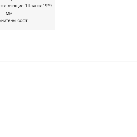
ржавеющие "Шляпка" 9*9
мм
ьнитены софт