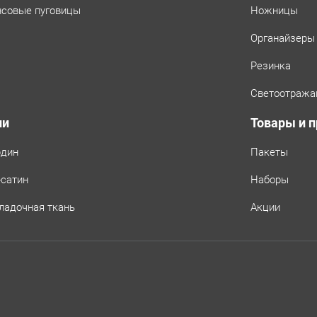
совые пуговицы
Ножницы
Органайзеры
Резинка
Светоотража
ни
Товары и 
рдин
Пакеты
-сатин
Наборы
ладочная ткань
Акции