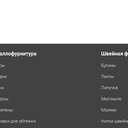
аллофурнитура
Швейная ф
сы
Бусины
дки
Ленты
ки
Липучка
ерсы
Мел-мыло
нитены
Молнии
товки для обтяжки
Нитки швейн