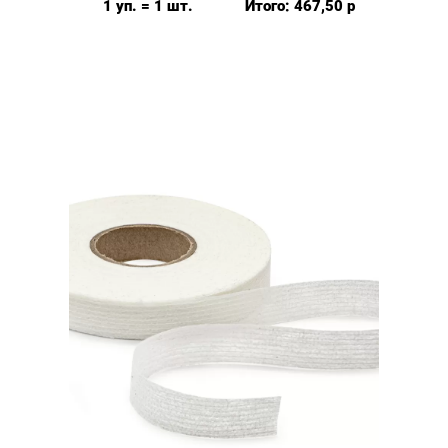
1 уп. = 1 шт.
Итого:
467,50
р
15мм,
цвет:
Черный