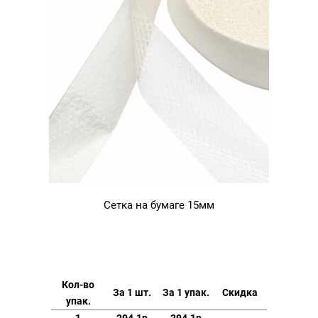
Сетка на бумаге 15мм
Кол-во
За 1 шт.
За 1 упак.
Скидка
упак.
1
294.1р
294.1р