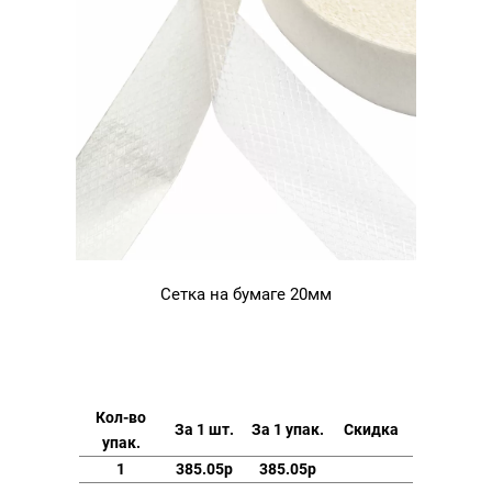
Сетка на бумаге 20мм
Кол-во
За 1 шт.
За 1 упак.
Скидка
упак.
1
385.05р
385.05р