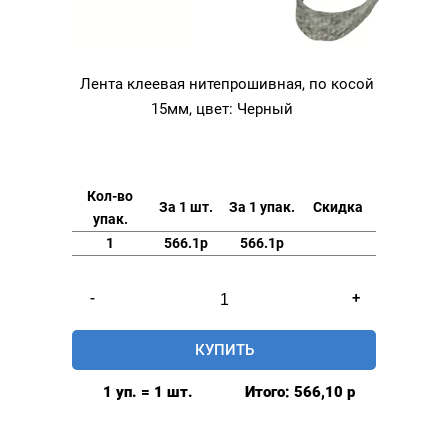
Лента клеевая нитепрошивная, по косой
15мм, цвет: Черный
Кол-во
За 1 шт.
За 1 упак.
Скидка
упак.
1
566.1р
566.1р
Количество
-
+
товара
Лента
КУПИТЬ
клеевая
нитепрошивная,
1 уп. = 1 шт.
Итого:
566,10
р
по
косой