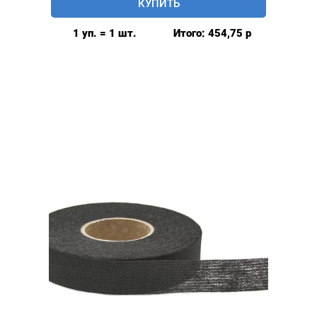
КУПИТЬ
клеевая
нитепрошивная
1 уп. = 1 шт.
Итого:
454,75
р
10мм,
цвет:
Белый