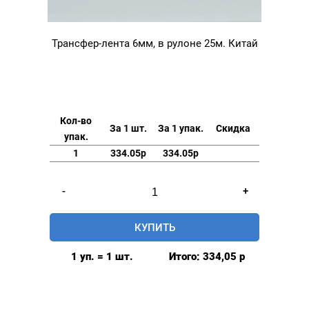
Трансфер-лента 6мм, в рулоне 25м. Китай
Кол-во
За 1 шт.
За 1 упак.
Скидка
упак.
1
334.05р
334.05р
Количество
-
+
товара
Трансфер-
КУПИТЬ
лента
6мм,
1 уп. = 1 шт.
Итого:
334,05
р
в
рулоне
25м.