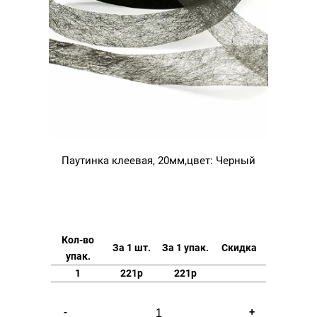
Паутинка клеевая, 20мм,цвет: Черный
Кол-во
За 1 шт.
За 1 упак.
Скидка
упак.
1
221р
221р
Количество
-
+