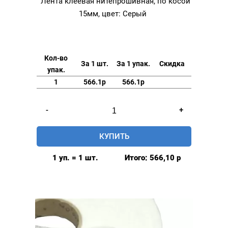
Лента клеевая нитепрошивная, по косой
15мм, цвет: Серый
Кол-во
За 1 шт.
За 1 упак.
Скидка
упак.
1
566.1р
566.1р
Количество
-
+
товара
Лента
КУПИТЬ
клеевая
нитепрошивная,
1 уп. = 1 шт.
Итого:
566,10
р
по
косой
15мм,
цвет:
Серый