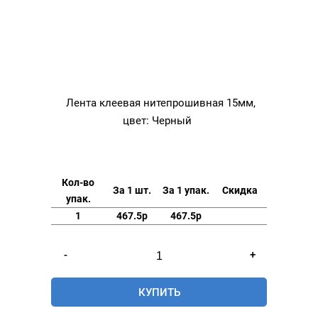
Лента клеевая нитепрошивная 15мм,
цвет: Черный
Кол-во
За 1 шт.
За 1 упак.
Скидка
упак.
1
467.5р
467.5р
Количество
-
+
товара
Лента
КУПИТЬ
клеевая
нитепрошивная