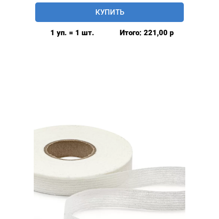
Паутинка
КУПИТЬ
клеевая,
20мм,цвет:
1 уп. = 1 шт.
Итого:
221,00
р
Белый