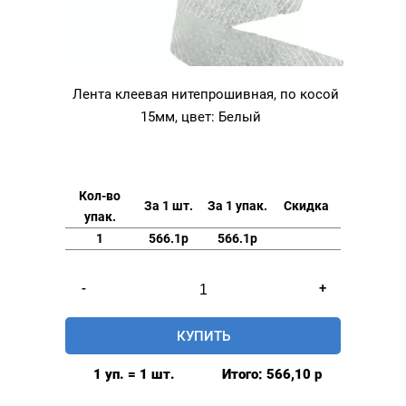
Лента клеевая нитепрошивная, по косой
15мм, цвет: Белый
Кол-во
За 1 шт.
За 1 упак.
Скидка
упак.
1
566.1р
566.1р
Количество
-
+
товара
Лента
КУПИТЬ
клеевая
нитепрошивная,
1 уп. = 1 шт.
Итого:
566,10
р
по