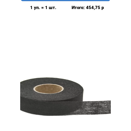
нитепрошивная
1 уп. = 1 шт.
Итого:
454,75
р
10мм,
цвет:
Черный