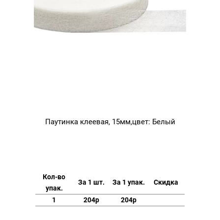
Паутинка клеевая, 15мм,цвет: Белый
Кол-во
За 1 шт.
За 1 упак.
Скидка
упак.
1
204р
204р