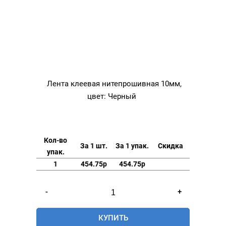
Лента клеевая нитепрошивная 10мм,
цвет: Черный
Кол-во
За 1 шт.
За 1 упак.
Скидка
упак.
1
454.75р
454.75р
Количество
-
+
товара
Лента
КУПИТЬ
клеевая