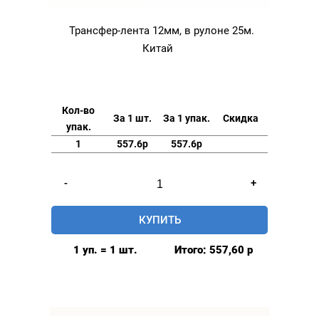
Трансфер-лента 12мм, в рулоне 25м.
Китай
Кол-во
За 1 шт.
За 1 упак.
Скидка
упак.
1
557.6р
557.6р
Количество
-
+
товара
Трансфер-
КУПИТЬ
лента
12мм,
1 уп. = 1 шт.
Итого:
557,60
р
в
рулоне
25м.
Китай