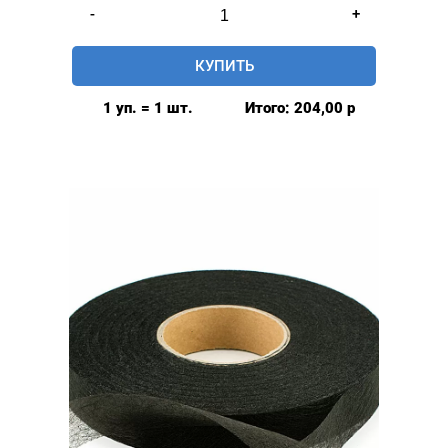
Количество
-
+
товара
Паутинка
КУПИТЬ
клеевая,
15мм,цвет:
1 уп. = 1 шт.
Итого:
204,00
р
Белый