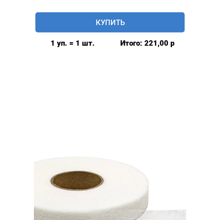
товара
Паутинка
КУПИТЬ
клеевая,
20мм,цвет:
1 уп. = 1 шт.
Итого:
221,00
р
Черный