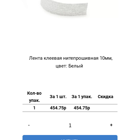
Лента клеевая нитепрошивная 10мм,
цвет: Белый
Кол-во
За 1 шт.
За 1 упак.
Скидка
упак.
1
454.75р
454.75р
Количество
-
+
товара
Лента