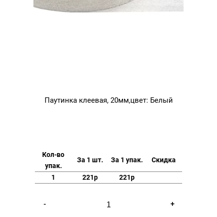
Паутинка клеевая, 20мм,цвет: Белый
Кол-во
За 1 шт.
За 1 упак.
Скидка
упак.
1
221р
221р
Количество
-
+
товара