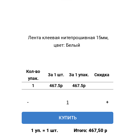
Лента клеевая нитепрошивная 15мм,
цвет: Белый
Кол-во
За 1 шт.
За 1 упак.
Скидка
упак.
1
467.5р
467.5р
Количество
-
+
товара
Лента
КУПИТЬ
клеевая
нитепрошивная
1 уп. = 1 шт.
Итого:
467,50
р
15мм,