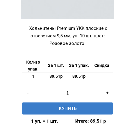
Хольнитены Premium YKK плоские с
отверстием 9,5 мм, уп. 10 шт, цвет:
Розовое золото
Кол-во
За 1 шт.
За 1 упак.
Скидка
упак.
1
89.51р
89.51р
Количество
-
+
товара
Хольнитены
КУПИТЬ
Premium
YKK
1 уп. = 1 шт.
Итого:
89,51
р
плоские
с