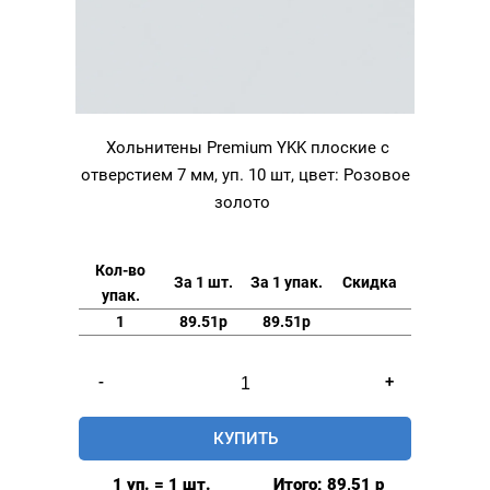
Хольнитены Premium YKK плоские с
отверстием 7 мм, уп. 10 шт, цвет: Розовое
золото
Кол-во
За 1 шт.
За 1 упак.
Скидка
упак.
1
89.51р
89.51р
Количество
-
+
товара
Хольнитены
КУПИТЬ
Premium
YKK
1 уп. = 1 шт.
Итого:
89,51
р