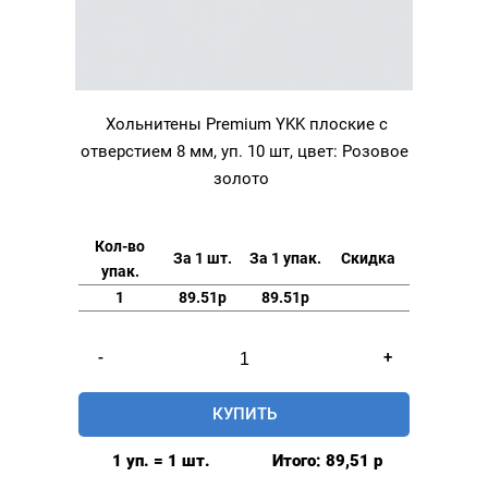
Хольнитены Premium YKK плоские с
отверстием 8 мм, уп. 10 шт, цвет: Розовое
золото
Кол-во
За 1 шт.
За 1 упак.
Скидка
упак.
1
89.51р
89.51р
Количество
-
+
товара
Хольнитены
КУПИТЬ
Premium
YKK
1 уп. = 1 шт.
Итого:
89,51
р
плоские