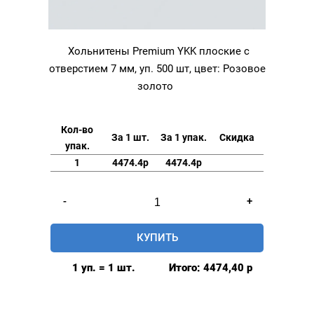
Хольнитены Premium YKK плоские с
отверстием 7 мм, уп. 500 шт, цвет: Розовое
золото
Кол-во
За 1 шт.
За 1 упак.
Скидка
упак.
1
4474.4р
4474.4р
Количество
-
+
товара
Хольнитены
КУПИТЬ
Premium
YKK
1 уп. = 1 шт.
Итого:
4474,40
р
плоские
с
отверстием