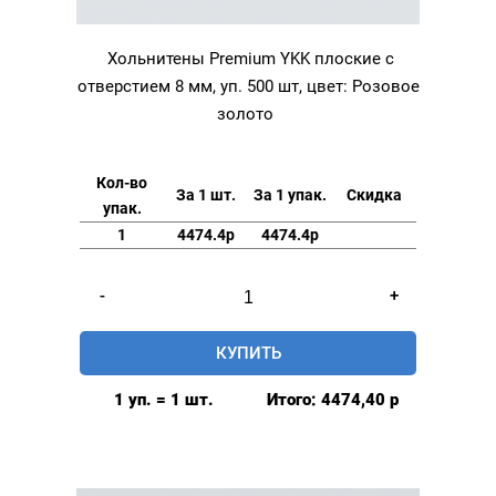
Хольнитены Premium YKK плоские с
отверстием 8 мм, уп. 500 шт, цвет: Розовое
золото
Кол-во
За 1 шт.
За 1 упак.
Скидка
упак.
1
4474.4р
4474.4р
Количество
-
+
товара
Хольнитены
КУПИТЬ
Premium
YKK
1 уп. = 1 шт.
Итого:
4474,40
р
плоские
с
отверстием
8