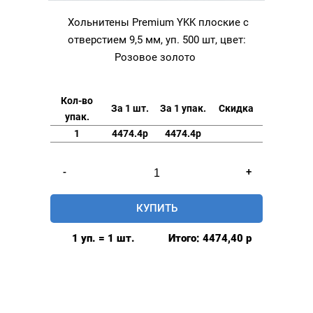
Хольнитены Premium YKK плоские с
отверстием 9,5 мм, уп. 500 шт, цвет:
Розовое золото
Кол-во
За 1 шт.
За 1 упак.
Скидка
упак.
1
4474.4р
4474.4р
Количество
-
+
товара
Хольнитены
КУПИТЬ
Premium
YKK
1 уп. = 1 шт.
Итого:
4474,40
р
плоские
с
отверстием
9,5