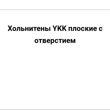
мм,
уп.
500
шт,
цвет:
Хольнитены YKK плоские с
Розовое
золото
отверстием