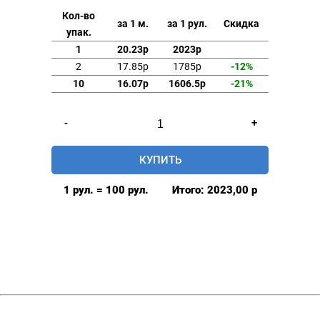
Кол-во
за 1 м.
за 1 рул.
Скидка
упак.
1
20.23р
2023р
2
17.85р
1785р
-12%
10
16.07р
1606.5р
-21%
Количество
-
+
товара
Флизелин
КУПИТЬ
25гр/
м2
1 рул. = 100 рул.
Итого:
2023,00
р
точечный
90см
100м
цв.
белый