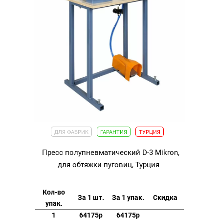
ДЛЯ ФАБРИК
ГАРАНТИЯ
ТУРЦИЯ
Пресс полупневматический D-3 Mikron,
для обтяжки пуговиц, Турция
Кол-во
За 1 шт.
За 1 упак.
Скидка
упак.
1
64175р
64175р