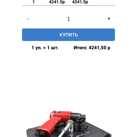
1
4241.5р
4241.5р
Количество
-
+
товара
Игла
КУПИТЬ
мебельная
1 уп. = 1 шт.
Итого:
4241,50
р