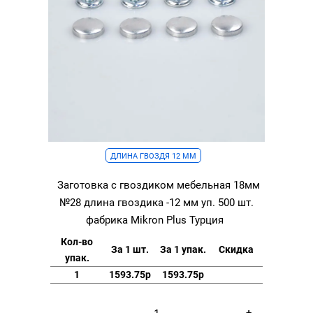
ДЛИНА ГВОЗДЯ 12 ММ
Заготовка с гвоздиком мебельная 18мм
№28 длина гвоздика -12 мм уп. 500 шт.
фабрика Mikron Plus Турция
Кол-во
За 1 шт.
За 1 упак.
Скидка
упак.
1
1593.75р
1593.75р
Количество
-
+