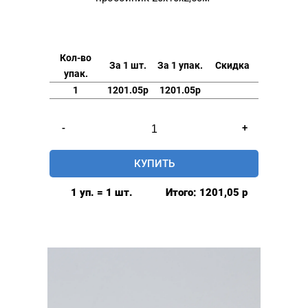
Кол-во
За 1 шт.
За 1 упак.
Скидка
упак.
1
1201.05р
1201.05р
Количество
-
+
товара
Фторопластовая
КУПИТЬ
подставка
под
1 уп. = 1 шт.
Итого:
1201,05
р
нож
и
пробойник
20х10х2,5см