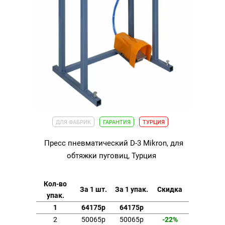
ДЛЯ ФАБРИК
ГАРАНТИЯ
ТУРЦИЯ
Пресс пневматический D-3 Mikron, для
обтяжки пуговиц, Турция
Кол-во
За 1 шт.
За 1 упак.
Скидка
упак.
1
64175р
64175р
2
50065р
50065р
-22%