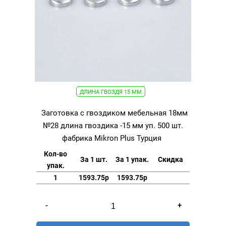
ДЛИНА ГВОЗДЯ 15 ММ
Заготовка с гвоздиком мебельная 18мм
№28 длина гвоздика -15 мм уп. 500 шт.
фабрика Mikron Plus Турция
Кол-во
За 1 шт.
За 1 упак.
Скидка
упак.
1
1593.75р
1593.75р
Количество
-
+
товара
Заготовка