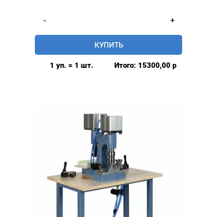
-
+
Количество
товара
КУПИТЬ
Пресс
пневматический
1 уп. = 1 шт.
Итого:
15300,00
р
с
педалью,
Турция