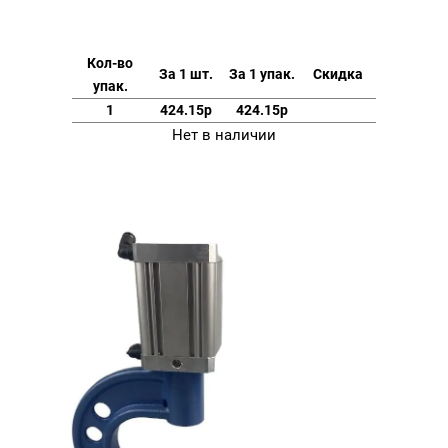
Кол-во
За 1 шт.
За 1 упак.
Скидка
упак.
1
424.15р
424.15р
Нет в наличии