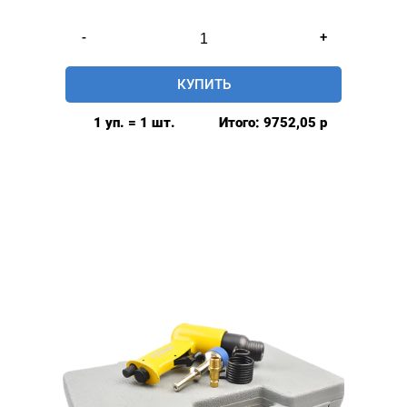
Количество
-
+
товара
Пистолет
КУПИТЬ
мебельный,
пневматический
1 уп. = 1 шт.
Итого:
9752,05
р
для
забивания
гвоздей,
Турция
Mikron