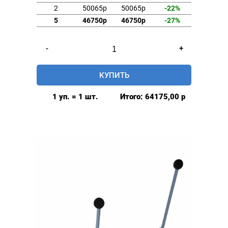
2
50065р
50065р
-22%
5
46750р
46750р
-27%
Количество
-
+
товара
Пресс
КУПИТЬ
полупневматический
D-
1 уп. = 1 шт.
Итого:
64175,00
р
3
Mikron,
для
обтяжки
пуговиц,
Турция