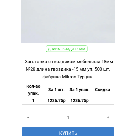
ДЛИНА ГВОЗДЯ 15 ММ
Заготовка с гвоздиком мебельная 18мм
№28 длина гвоздика -15 мм уп. 500 шт.
фабрика Mikron Турция
Кол-во
За 1 шт.
За 1 упак.
Скидка
упак.
1
1236.75р
1236.75р
Количество
-
+
товара
Заготовка
КУПИТЬ
с