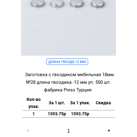
ДЛИНА ГВОЗДЯ 12 ММ
Заготовка с гвоздиком мебельная 18мм
№28 длина гвоздика -12 мм уп. 500 шт.
фабрика Press Турция
Кол-во
За 1 шт.
За 1 упак.
Скидка
упак.
1
1593.75р
1593.75р
Количество
-
+
товара