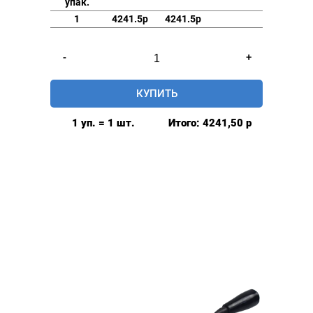
упак.
1
4241.5р
4241.5р
Количество
-
+
товара
Игла
КУПИТЬ
мебельная
Mikron,
1 уп. = 1 шт.
Итого:
4241,50
р
Турция