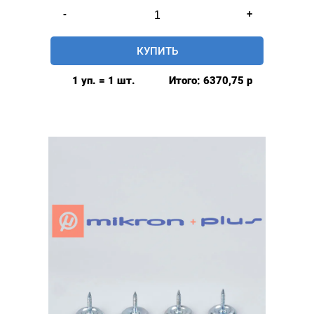
Количество
-
+
товара
Пистолет
КУПИТЬ
мебельный,
пневматический
1 уп. = 1 шт.
Итого:
6370,75
р
для
забивания
гвоздей,
Турция