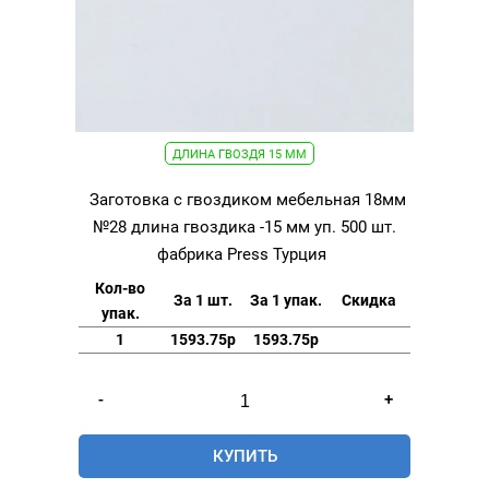
ДЛИНА ГВОЗДЯ 15 ММ
Заготовка с гвоздиком мебельная 18мм
№28 длина гвоздика -15 мм уп. 500 шт.
фабрика Press Турция
Кол-во
За 1 шт.
За 1 упак.
Скидка
упак.
1
1593.75р
1593.75р
Количество
-
+
товара
Заготовка
КУПИТЬ
с