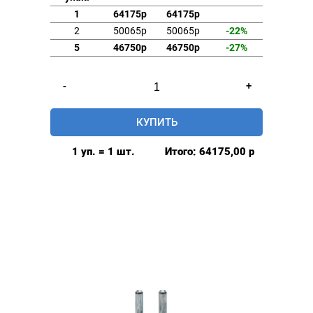
1
64175р
64175р
2
50065р
50065р
-22%
5
46750р
46750р
-27%
Количество
-
+
товара
Пресс
КУПИТЬ
ручной
D-
1 уп. = 1 шт.
Итого:
64175,00
р
3
Mikron,
для
обтяжки
пуговиц
и
вырубки
ткани,
Турция