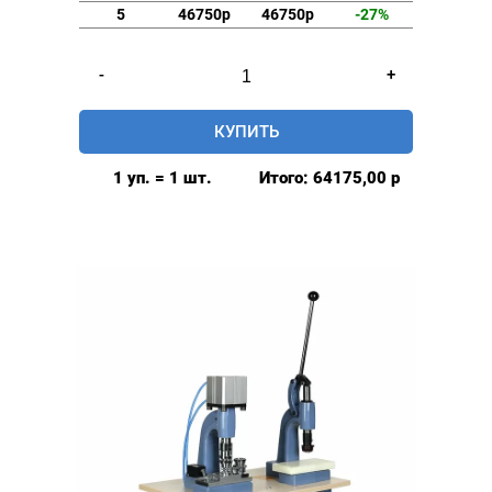
5
46750р
46750р
-27%
Количество
-
+
товара
Пресс
КУПИТЬ
пневматический
D-
1 уп. = 1 шт.
Итого:
64175,00
р
3
Mikron,
для
обтяжки
пуговиц,
Турция