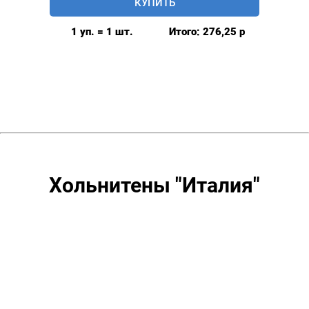
КУПИТЬ
"Италия",
уп.
1 уп. = 1 шт.
Итого:
276,25
р
20
шт.
Хольнитены "Италия"