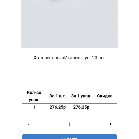
Хольнитены «Италия», уп. 20 шт.
Кол-во
За 1 шт.
За 1 упак.
Скидка
упак.
1
276.25р
276.25р
Количество
-
+
товара
Хольнитены