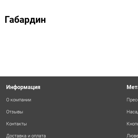
Габардин
Информация
Мет
О компании
Прес
Отзывы
Наса
Контакты
Кноп
Доставка и оплата
Люв