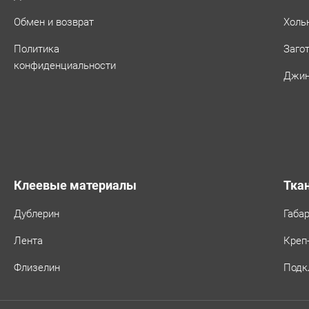
Обмен и возврат
Холь
Политика
Заго
конфиденциальности
Джин
Клеевые материалы
Тка
Дублерин
Габа
Лента
Креп
Флизелин
Подк