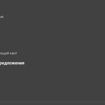
ые
ющий кант
предложения