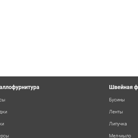
аллофурнитура
Швейная ф
сы
Бусины
дки
Ленты
ки
Липучка
ерсы
Мел-мыло