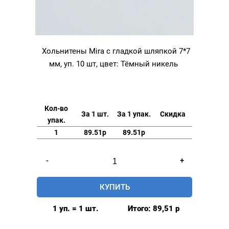
Хольнитены Mira с гладкой шляпкой 7*7
мм, уп. 10 шт, цвет: Тёмный никель
Кол-во
За 1 шт.
За 1 упак.
Скидка
упак.
1
89.51р
89.51р
Количество
-
+
товара
Хольнитены
КУПИТЬ
Mira
с
1 уп. = 1 шт.
Итого:
89,51
р
гладкой
шляпкой