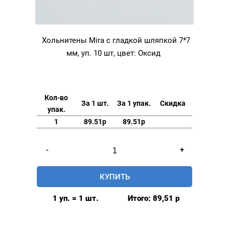
Хольнитены Mira с гладкой шляпкой 7*7
мм, уп. 10 шт, цвет: Оксид
Кол-во
За 1 шт.
За 1 упак.
Скидка
упак.
1
89.51р
89.51р
Количество
-
+
товара
Хольнитены
КУПИТЬ
Mira
с
1 уп. = 1 шт.
Итого:
89,51
р
гладкой
шляпкой