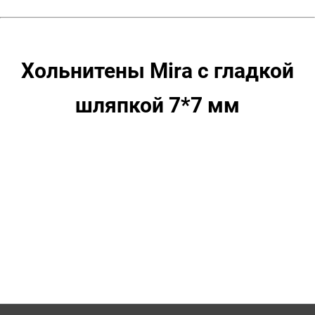
500
шт,
цвет:
Оксид
Хольнитены Mira с гладкой
шляпкой 7*7 мм