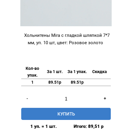
Хольнитены Mira с гладкой шляпкой 7*7
мм, уп. 10 шт, цвет: Розовое золото
Кол-во
За 1 шт.
За 1 упак.
Скидка
упак.
1
89.51р
89.51р
Количество
-
+
товара
Хольнитены
КУПИТЬ
Mira
с
1 уп. = 1 шт.
Итого:
89,51
р
гладкой