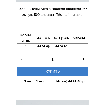
Хольнитены Mira с гладкой шляпкой 7*7
мм, уп. 500 шт, цвет: Тёмный никель
Кол-во
За 1 шт.
За 1 упак.
Скидка
упак.
1
4474.4р
4474.4р
Количество
-
+
товара
Хольнитены
КУПИТЬ
Mira
с
1 уп. = 1 шт.
Итого:
4474,40
р
гладкой
шляпкой
7*7
мм,