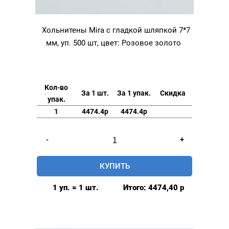
Хольнитены Mira с гладкой шляпкой 7*7
мм, уп. 500 шт, цвет: Розовое золото
Кол-во
За 1 шт.
За 1 упак.
Скидка
упак.
1
4474.4р
4474.4р
Количество
-
+
товара
Хольнитены
КУПИТЬ
Mira
с
1 уп. = 1 шт.
Итого:
4474,40
р
гладкой
шляпкой
7*7