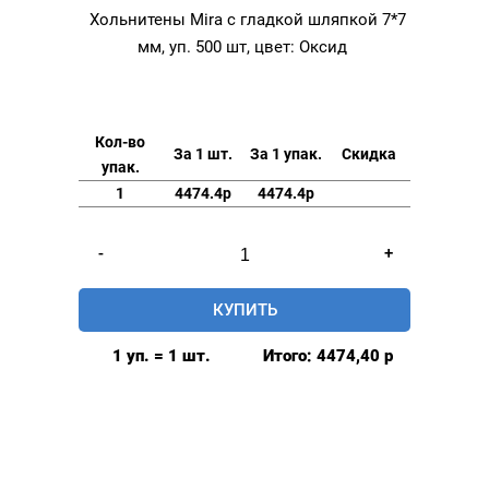
Хольнитены Mira с гладкой шляпкой 7*7
мм, уп. 500 шт, цвет: Оксид
Кол-во
За 1 шт.
За 1 упак.
Скидка
упак.
1
4474.4р
4474.4р
Количество
-
+
товара
Хольнитены
КУПИТЬ
Mira
с
1 уп. = 1 шт.
Итого:
4474,40
р
гладкой
шляпкой
7*7
мм,
уп.