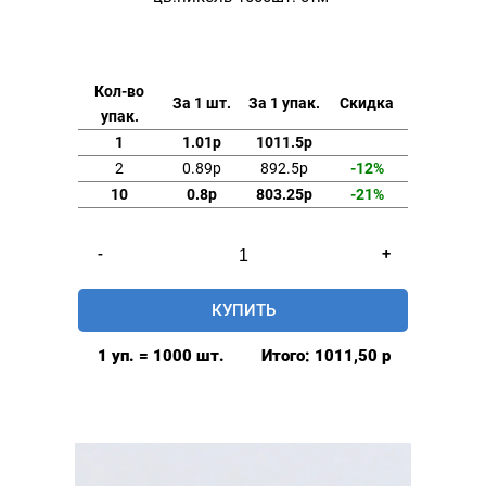
Кол-во
За 1 шт.
За 1 упак.
Скидка
упак.
1
1.01р
1011.5р
2
0.89р
892.5р
-12%
10
0.8р
803.25р
-21%
Количество
-
+
товара
Хольнитены
КУПИТЬ
15мм
одностор.
1 уп. = 1000 шт.
Итого:
1011,50
р
сталь
цв.никель
1000шт.
стм