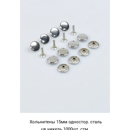
Хольнитены 15мм одностор. сталь
цв.никель 1000шт. стм