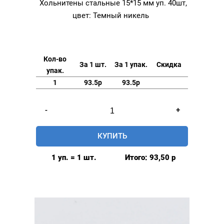
Хольнитены стальные 15*15 мм уп. 40шт,
цвет: Темный никель
Кол-во
За 1 шт.
За 1 упак.
Скидка
упак.
1
93.5р
93.5р
Количество
-
+
товара
Хольнитены
КУПИТЬ
стальные
15*15
1 уп. = 1 шт.
Итого:
93,50
р
мм
уп.
40шт,
цвет:
Темный