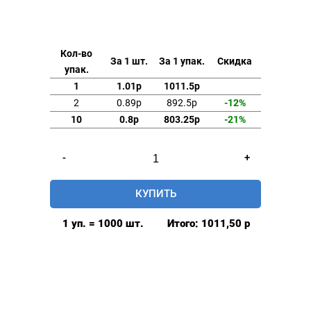
Кол-во
За 1 шт.
За 1 упак.
Скидка
упак.
1
1.01р
1011.5р
2
0.89р
892.5р
-12%
10
0.8р
803.25р
-21%
Количество
-
+
товара
Хольнитены
КУПИТЬ
15мм
одностор.
1 уп. = 1000 шт.
Итого:
1011,50
р
сталь
цв.оксид
1000шт.
стм