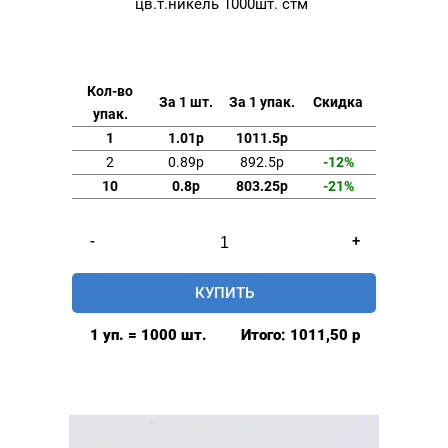
цв.т.никель 1000шт. стм
Кол-во
За 1 шт.
За 1 упак.
Скидка
упак.
1
1.01р
1011.5р
2
0.89р
892.5р
-12%
10
0.8р
803.25р
-21%
Количество
-
+
товара
Хольнитены
КУПИТЬ
15мм
одностор.
1 уп. = 1000 шт.
Итого:
1011,50
р
сталь
цв.т.никель
1000шт.
стм