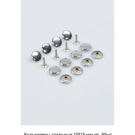
Хольнитены стальные 15*15 мм уп. 40шт,