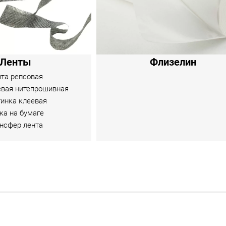
Ленты
Флизелин
та репсовая
евая нитепрошивная
инка клеевая
ка на бумаге
нсфер лента