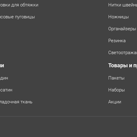
товки для обтяжки
Нитки швейн
совые пуговицы
Ножницы
Органайзеры
Резинка
Светоотража
ни
Товары и 
рдин
Пакеты
-сатин
Наборы
ладочная ткань
Акции