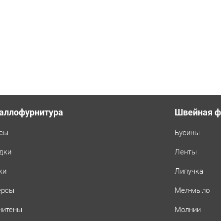
аллофурнитура
Швейная ф
сы
Бусины
дки
Ленты
ки
Липучка
ерсы
Мел-мыло
нитены
Молнии