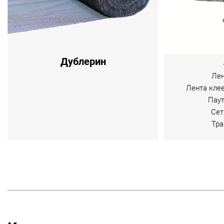
Дублерин
Лен
Лента кле
Паут
Сет
Тра