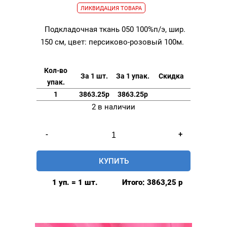
ЛИКВИДАЦИЯ ТОВАРА
Подкладочная ткань 050 100%п/э, шир.
150 см, цвет: персиково-розовый 100м.
Кол-во
За 1 шт.
За 1 упак.
Скидка
упак.
1
3863.25р
3863.25р
2 в наличии
Количество
-
+
товара
Подкладочная
КУПИТЬ
ткань
050
1 уп. = 1 шт.
Итого:
3863,25
р
100%п/
э,
шир.
150