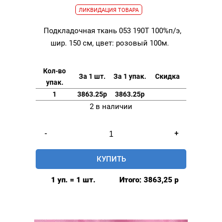
ЛИКВИДАЦИЯ ТОВАРА
Подкладочная ткань 053 190Т 100%п/э,
шир. 150 см, цвет: розовый 100м.
Кол-во
За 1 шт.
За 1 упак.
Скидка
упак.
1
3863.25р
3863.25р
2 в наличии
Количество
-
+
товара
Подкладочная
КУПИТЬ
ткань
053
1 уп. = 1 шт.
Итого:
3863,25
р
190Т
100%п/
э,