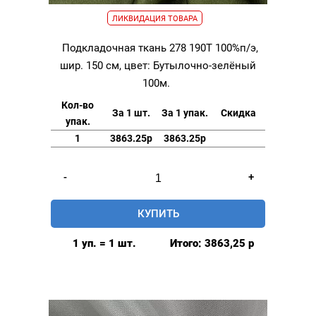
ЛИКВИДАЦИЯ ТОВАРА
Подкладочная ткань 278 190Т 100%п/э,
шир. 150 см, цвет: Бутылочно-зелёный
100м.
Кол-во
За 1 шт.
За 1 упак.
Скидка
упак.
1
3863.25р
3863.25р
Количество
-
+
товара
Подкладочная
КУПИТЬ
ткань
278
1 уп. = 1 шт.
Итого:
3863,25
р
190Т
100%п/
э,
шир.