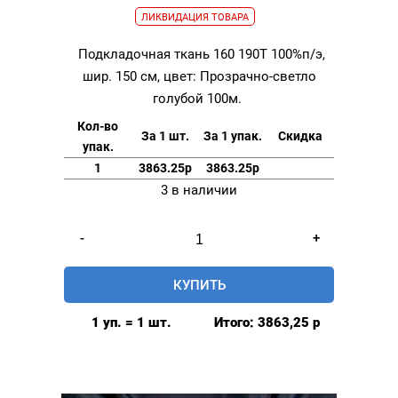
ЛИКВИДАЦИЯ ТОВАРА
Подкладочная ткань 160 190Т 100%п/э,
шир. 150 см, цвет: Прозрачно-светло
голубой 100м.
Кол-во
За 1 шт.
За 1 упак.
Скидка
упак.
1
3863.25р
3863.25р
3 в наличии
Количество
-
+
товара
Подкладочная
КУПИТЬ
ткань
160
1 уп. = 1 шт.
Итого:
3863,25
р
190Т
100%п/
э,