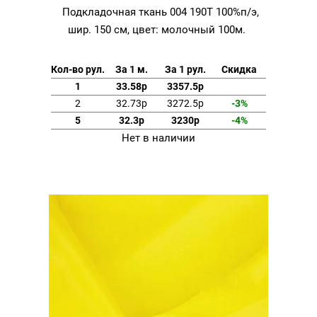
Подкладочная ткань 004 190Т 100%п/э,
шир. 150 см, цвет: молочный 100м.
Кол-во рул.
За 1 м.
За 1 рул.
Скидка
1
33.58р
3357.5р
2
32.73р
3272.5р
-3%
5
32.3р
3230р
-4%
Нет в наличии