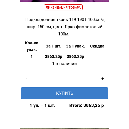
ЛИКВИДАЦИЯ ТОВАРА
Подкладочная ткань 119 190Т 100%п/э,
шир. 150 см, цвет: Ярко-фиолетовый
100м.
Кол-во
За 1 шт.
За 1 упак.
Скидка
упак.
1
3863.25р
3863.25р
1 в наличии
-
+
Количество
товара
КУПИТЬ
Подкладочная
ткань
1 уп. = 1 шт.
Итого:
3863,25
р
119
190Т
100%п/