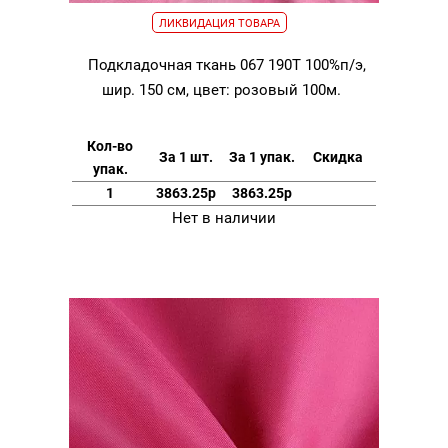
ЛИКВИДАЦИЯ ТОВАРА
Подкладочная ткань 067 190Т 100%п/э,
шир. 150 см, цвет: розовый 100м.
Кол-во
За 1 шт.
За 1 упак.
Скидка
упак.
1
3863.25р
3863.25р
Нет в наличии