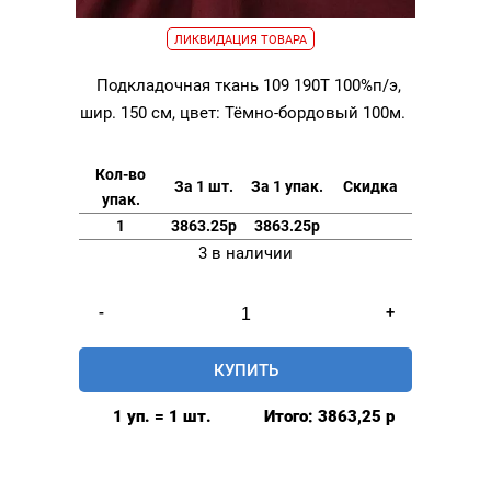
ЛИКВИДАЦИЯ ТОВАРА
Подкладочная ткань 109 190Т 100%п/э,
шир. 150 см, цвет: Тёмно-бордовый 100м.
Кол-во
За 1 шт.
За 1 упак.
Скидка
упак.
1
3863.25р
3863.25р
3 в наличии
Количество
-
+
товара
Подкладочная
КУПИТЬ
ткань
109
1 уп. = 1 шт.
Итого:
3863,25
р
190Т
100%п/
э,