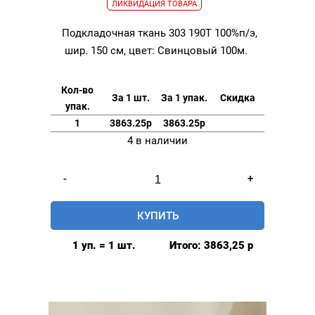
ЛИКВИДАЦИЯ ТОВАРА
Подкладочная ткань 303 190Т 100%п/э,
шир. 150 см, цвет: Свинцовый 100м.
Кол-во
За 1 шт.
За 1 упак.
Скидка
упак.
1
3863.25р
3863.25р
4 в наличии
Количество
-
+
товара
Подкладочная
КУПИТЬ
ткань
303
1 уп. = 1 шт.
Итого:
3863,25
р
190Т
100%п/
э,
шир.