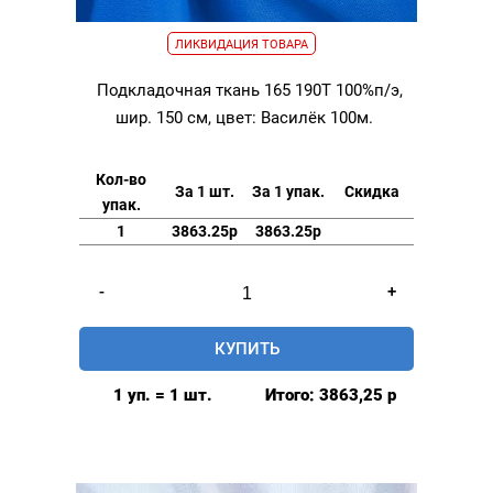
ЛИКВИДАЦИЯ ТОВАРА
Подкладочная ткань 165 190Т 100%п/э,
шир. 150 см, цвет: Василёк 100м.
Кол-во
За 1 шт.
За 1 упак.
Скидка
упак.
1
3863.25р
3863.25р
Количество
-
+
товара
Подкладочная
КУПИТЬ
ткань
165
1 уп. = 1 шт.
Итого:
3863,25
р
190Т
100%п/
э,
шир.