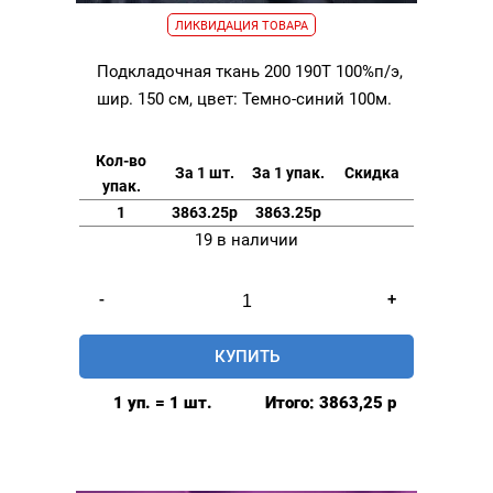
ЛИКВИДАЦИЯ ТОВАРА
Подкладочная ткань 200 190Т 100%п/э,
шир. 150 см, цвет: Темно-синий 100м.
Кол-во
За 1 шт.
За 1 упак.
Скидка
упак.
1
3863.25р
3863.25р
19 в наличии
Количество
-
+
товара
Подкладочная
КУПИТЬ
ткань
200
1 уп. = 1 шт.
Итого:
3863,25
р
190Т
100%п/
э,