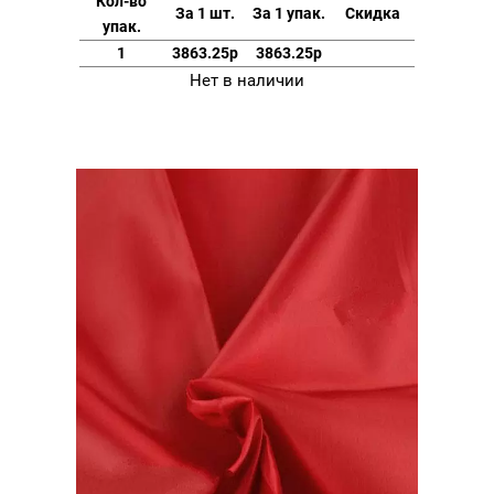
Кол-во
За 1 шт.
За 1 упак.
Скидка
упак.
1
3863.25р
3863.25р
Нет в наличии