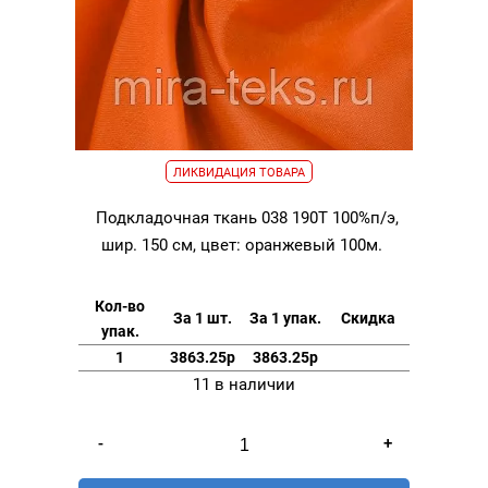
ЛИКВИДАЦИЯ ТОВАРА
Подкладочная ткань 038 190Т 100%п/э,
шир. 150 см, цвет: оранжевый 100м.
Кол-во
За 1 шт.
За 1 упак.
Скидка
упак.
1
3863.25р
3863.25р
11 в наличии
Количество
-
+
товара
Подкладочная