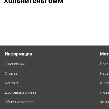
Хольнитены 6мм
Информация
Мет
О компании
Прес
Отзывы
Наса
Контакты
Кноп
Доставка и оплата
Люв
Обмен и возврат
Холь