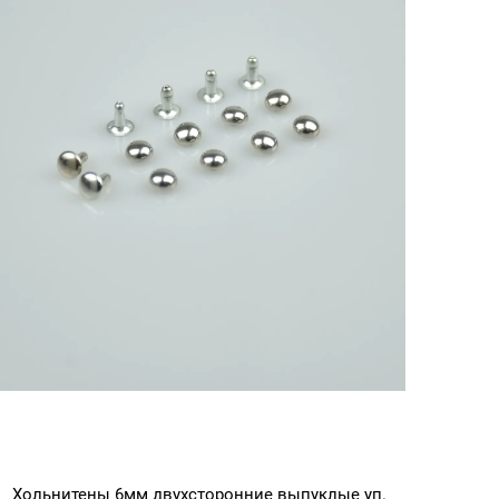
Хольнитены 6мм двухсторонние выпуклые уп.