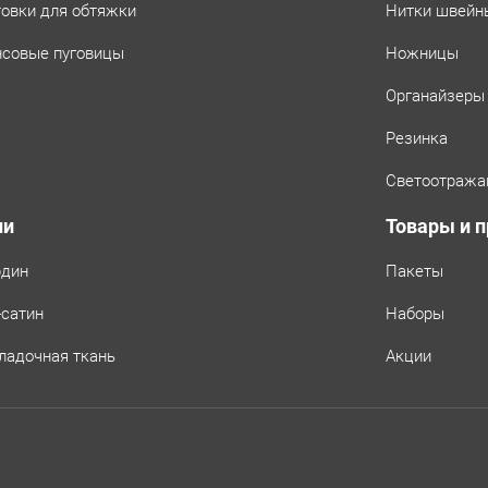
товки для обтяжки
Нитки швейн
совые пуговицы
Ножницы
Органайзеры
Резинка
Светоотража
ни
Товары и 
рдин
Пакеты
-сатин
Наборы
ладочная ткань
Акции