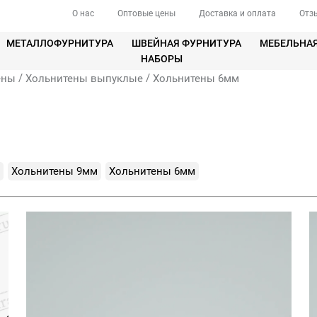
О нас
Оптовые цены
Доставка и оплата
Отз
МЕТАЛЛОФУРНИТУРА
ШВЕЙНАЯ ФУРНИТУРА
МЕБЕЛЬНА
НАБОРЫ
/
/
ены
Хольнитены выпуклые
Хольнитены 6мм
Хольнитены 9мм
Хольнитены 6мм