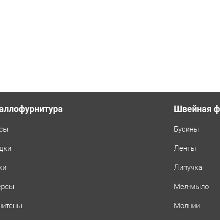
аллофурнитура
Швейная ф
сы
Бусины
дки
Ленты
ки
Липучка
ерсы
Мел-мыло
нитены
Молнии