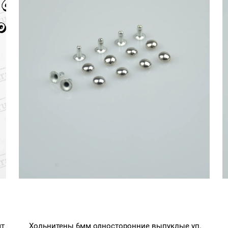
шт
Хольнитены 6мм односторонние выпуклые уп.