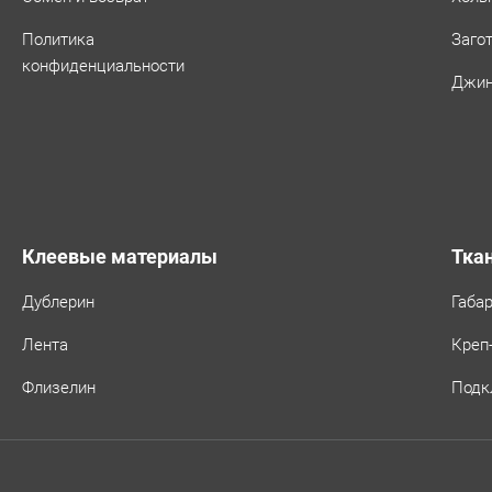
Политика
Заго
конфиденциальности
Джин
Клеевые материалы
Тка
Дублерин
Габа
Лента
Креп
Флизелин
Подк