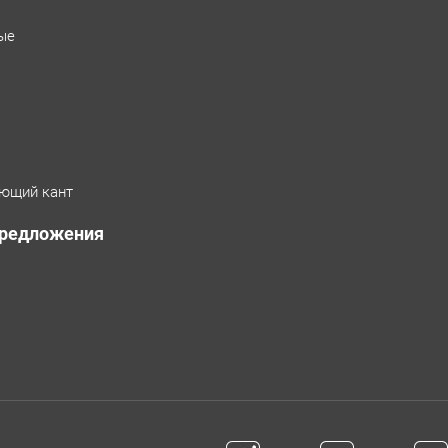
ые
ющий кант
предложения