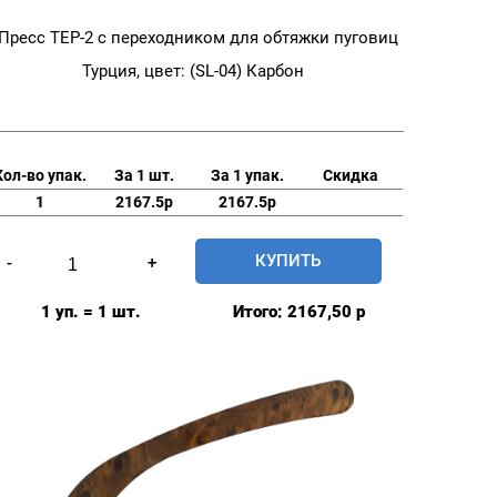
Пресс TEP-2 с переходником для обтяжки пуговиц
Турция, цвет: (SL-04) Карбон
Кол-во упак.
За 1 шт.
За 1 упак.
Скидка
1
2167.5р
2167.5р
Количество
КУПИТЬ
-
+
товара
Пресс
1 уп. = 1 шт.
Итого:
2167,50
р
TEP-
2
с
переходником
для
обтяжки
пуговиц