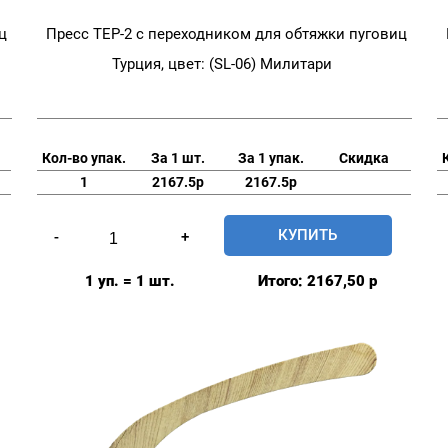
ц
Пресс TEP-2 с переходником для обтяжки пуговиц
Турция, цвет: (SL-06) Милитари
Кол-во упак.
За 1 шт.
За 1 упак.
Скидка
1
2167.5р
2167.5р
Количество
КУПИТЬ
-
+
товара
Пресс
1 уп. = 1 шт.
Итого:
2167,50
р
TEP-
2
с
переходником
для
обтяжки
пуговиц