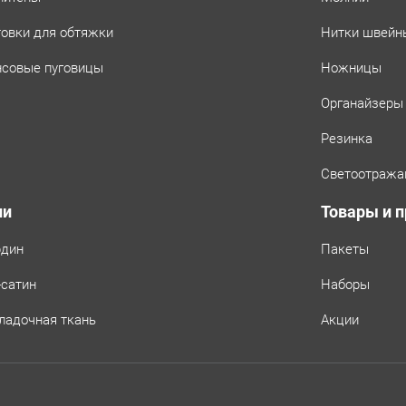
товки для обтяжки
Нитки швейн
совые пуговицы
Ножницы
Органайзеры
Резинка
Светоотража
ни
Товары и 
рдин
Пакеты
-сатин
Наборы
ладочная ткань
Акции