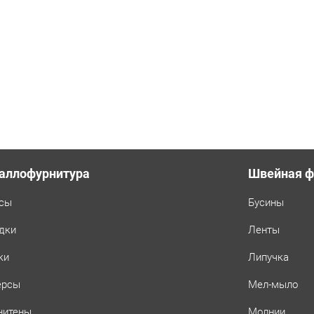
Турция,
цвет:
(SL-
03)
Бук
аллофурнитура
Швейная ф
сы
Бусины
дки
Ленты
ки
Липучка
ерсы
Мел-мыло
нитены
Молнии