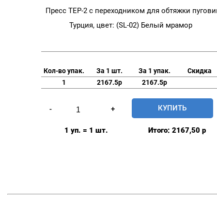
Пресс TEP-2 с переходником для обтяжки пугови
Турция, цвет: (SL-02) Белый мрамор
Кол-во упак.
За 1 шт.
За 1 упак.
Скидка
1
2167.5р
2167.5р
Количество
КУПИТЬ
-
+
товара
Пресс
1 уп. = 1 шт.
Итого:
2167,50
р
TEP-
2
с
переходником
для
обтяжки
пуговиц