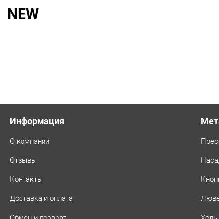
Турция,
NEW
цвет:
(SL-
02)
Белый
мрамор
Информация
Мет
О компании
Прес
Отзывы
Наса
Контакты
Кноп
Доставка и оплата
Люв
Обмен и возврат
Холь