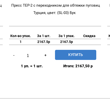
ц
Пресс TEP-2 с переходником для обтяжки пуговиц
Турция, цвет: (SL-03) Бук
Кол-во упак.
За 1 шт.
За 1 упак.
Скидка
1
2167.5р
2167.5р
Количество
КУПИТЬ
-
+
товара
Пресс
1 уп. = 1 шт.
Итого:
2167,50
р
TEP-
2
с
переходником
для
обтяжки
пуговиц