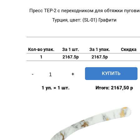
Пресс TEP-2 с переходником для обтяжки пугови
Турция, цвет: (SL-01) Графити
Кол-во упак.
За 1 шт.
За 1 упак.
Скидка
1
2167.5р
2167.5р
Количество
КУПИТЬ
-
+
товара
Пресс
1 уп. = 1 шт.
Итого:
2167,50
р
TEP-
2
с
переходником
для
обтяжки
пуговиц