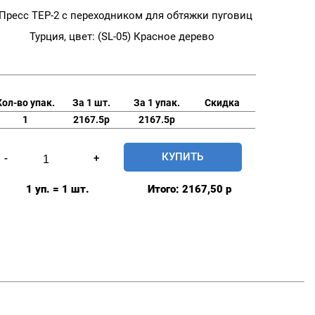
Пресс TEP-2 с переходником для обтяжки пуговиц
Турция, цвет: (SL-05) Красное дерево
Кол-во упак.
За 1 шт.
За 1 упак.
Скидка
1
2167.5р
2167.5р
Количество
КУПИТЬ
-
+
товара
Пресс
1 уп. = 1 шт.
Итого:
2167,50
р
TEP-
2
с
переходником
для
обтяжки
пуговиц