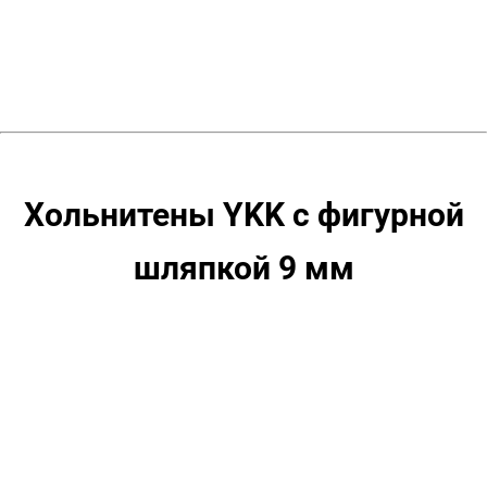
шляпка
9
мм,
уп.
500
шт,
цвет:
Никель
Хольнитены YKK с фигурной
шляпкой 9 мм