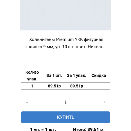
Хольнитены Premium YKK фигурная
шляпка 9 мм, уп. 10 шт, цвет: Никель
Кол-во
За 1 шт.
За 1 упак.
Скидка
упак.
1
89.51р
89.51р
Количество
-
+
товара
Хольнитены
КУПИТЬ
Premium
YKK
1 уп. = 1 шт.
Итого:
89,51
р