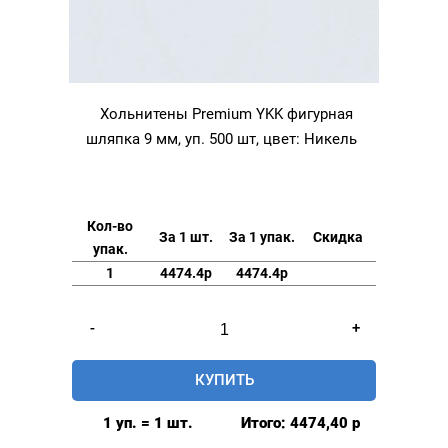
Хольнитены Premium YKK фигурная
шляпка 9 мм, уп. 500 шт, цвет: Никель
Кол-во
За 1 шт.
За 1 упак.
Скидка
упак.
1
4474.4р
4474.4р
Количество
-
+
товара
Хольнитены
КУПИТЬ
Premium
YKK
1 уп. = 1 шт.
Итого:
4474,40
р
фигурная