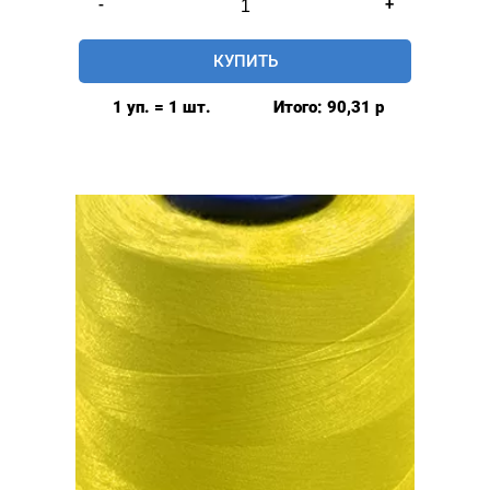
-
+
товара
Нитки
КУПИТЬ
швейные
40/2,
1 уп. = 1 шт.
Итого:
90,31
р
5000у,
цвет:
желтый
#025