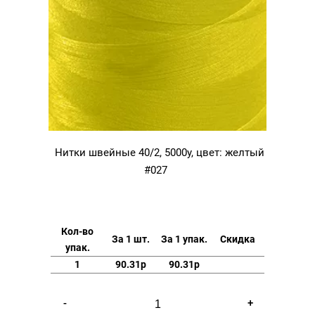
Нитки швейные 40/2, 5000у, цвет: желтый
#027
Кол-во
За 1 шт.
За 1 упак.
Скидка
упак.
1
90.31р
90.31р
Количество
-
+
товара