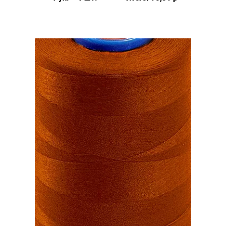
5000у,
цвет:
оранжевый
#036