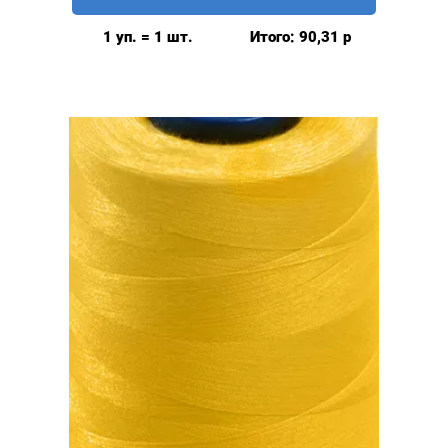
швейные
40/2,
1 уп. = 1 шт.
Итого:
90,31
р
5000у,
цвет:
желтый
#030