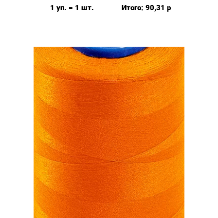
40/2,
1 уп. = 1 шт.
Итого:
90,31
р
5000у,
цвет:
желтый
#032