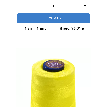
Количество
-
+
товара
Нитки
КУПИТЬ
швейные
40/2,
1 уп. = 1 шт.
Итого:
90,31
р
5000у,
цвет:
желтый
#023