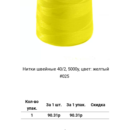
Нитки швейные 40/2, 5000у, цвет: желтый
#025
Кол-во
За 1 шт.
За 1 упак.
Скидка
упак.
1
90.31р
90.31р
Количество