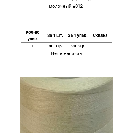
молочный #012
Кол-во
За 1 шт.
За 1 упак.
Скидка
упак.
1
90.31р
90.31р
Нет в наличии