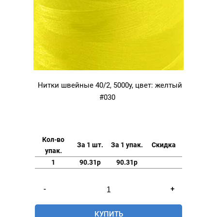
Нитки швейные 40/2, 5000у, цвет: желтый
#030
Кол-во
За 1 шт.
За 1 упак.
Скидка
упак.
1
90.31р
90.31р
Количество
-
+
товара
Нитки
КУПИТЬ