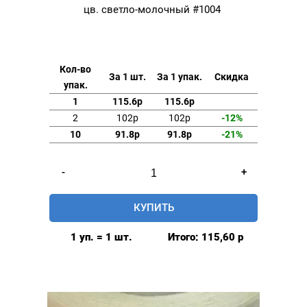
цв. светло-молочный #1004
Кол-во
За 1 шт.
За 1 упак.
Скидка
упак.
1
115.6р
115.6р
2
102р
102р
-12%
10
91.8р
91.8р
-21%
Количество
-
+
товара
Нитки
КУПИТЬ
швейные
40/2
1 уп. = 1 шт.
Итого:
115,60
р
полиэстер
5000
ярд
цв.