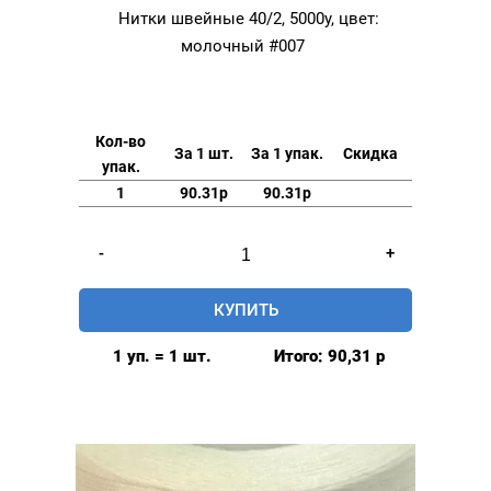
Нитки швейные 40/2, 5000у, цвет:
молочный #007
Кол-во
За 1 шт.
За 1 упак.
Скидка
упак.
1
90.31р
90.31р
Количество
-
+
товара
Нитки
КУПИТЬ
швейные
40/2,
1 уп. = 1 шт.
Итого:
90,31
р
5000у,
цвет:
молочный
#007