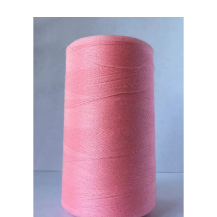
розовый
#046