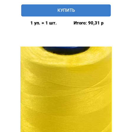
Нитки
КУПИТЬ
швейные
40/2,
1 уп. = 1 шт.
Итого:
90,31
р
5000у,
цвет:
желтый
#027