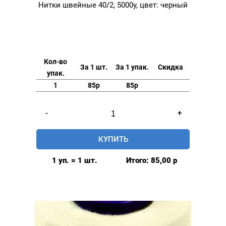
Нитки швейные 40/2, 5000у, цвет: черный
Кол-во
За 1 шт.
За 1 упак.
Скидка
упак.
1
85р
85р
Количество
-
+
товара
Нитки
КУПИТЬ
швейные
40/2,
1 уп. = 1 шт.
Итого:
85,00
р
5000у,
цвет:
черный