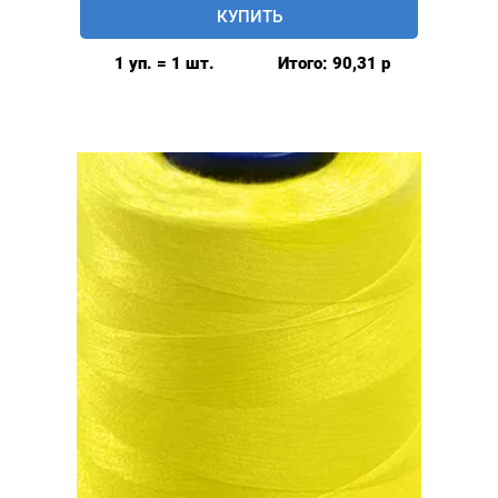
КУПИТЬ
швейные
40/2,
1 уп. = 1 шт.
Итого:
90,31
р
5000у,
цвет:
желтый
#029