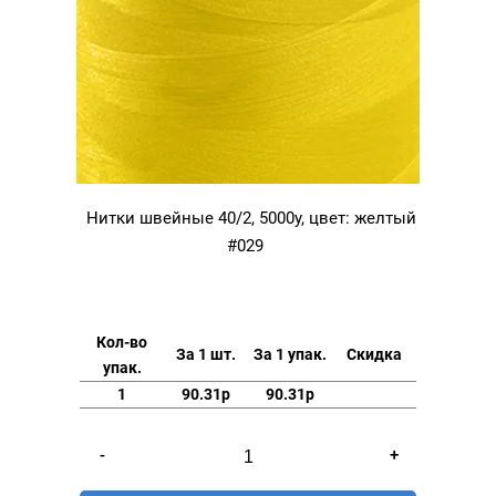
Нитки швейные 40/2, 5000у, цвет: желтый
#029
Кол-во
За 1 шт.
За 1 упак.
Скидка
упак.
1
90.31р
90.31р
Количество
-
+
товара
Нитки