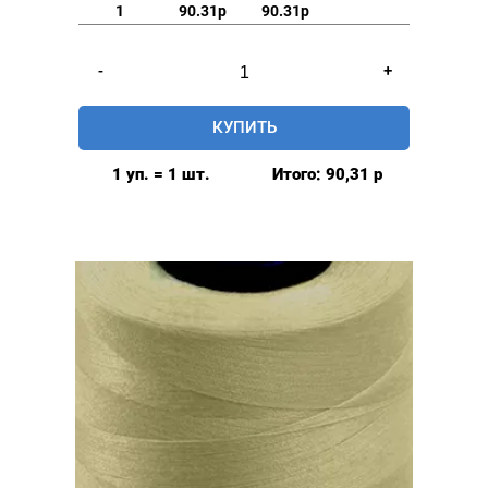
1
90.31р
90.31р
Количество
-
+
товара
Нитки
КУПИТЬ
швейные
40/2,
1 уп. = 1 шт.
Итого:
90,31
р
5000у,
цвет:
темно-
молочный
#016