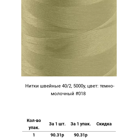
Нитки швейные 40/2, 5000у, цвет: темно-
молочный #018
Кол-во
За 1 шт.
За 1 упак.
Скидка
упак.
1
90.31р
90.31р