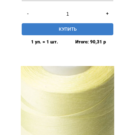
Количество
-
+
товара
Нитки
КУПИТЬ
швейные
40/2,
1 уп. = 1 шт.
Итого:
90,31
р
5000у,
цвет:
темно-
молочный
#018