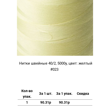
Нитки швейные 40/2, 5000у, цвет: желтый
#023
Кол-во
За 1 шт.
За 1 упак.
Скидка
упак.
1
90.31р
90.31р