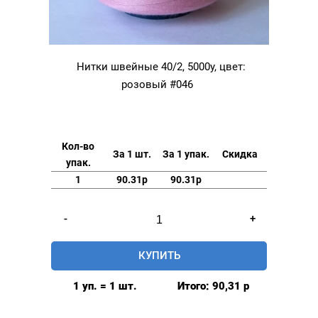
Нитки швейные 40/2, 5000у, цвет:
розовый #046
Кол-во
За 1 шт.
За 1 упак.
Скидка
упак.
1
90.31р
90.31р
Количество
-
+
товара
Нитки
КУПИТЬ
швейные
40/2,
1 уп. = 1 шт.
Итого:
90,31
р
5000у,
цвет: