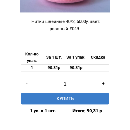
Нитки швейные 40/2, 5000у, цвет:
розовый #049
Кол-во
За 1 шт.
За 1 упак.
Скидка
упак.
1
90.31р
90.31р
Количество
-
+
товара
Нитки
КУПИТЬ
швейные
40/2,
1 уп. = 1 шт.
Итого:
90,31
р
5000у,
цвет:
розовый