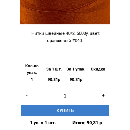
Нитки швейные 40/2, 5000у, цвет:
оранжевый #040
Кол-во
За 1 шт.
За 1 упак.
Скидка
упак.
1
90.31р
90.31р
Количество
-
+
товара
Нитки
КУПИТЬ
швейные
40/2,
1 уп. = 1 шт.
Итого:
90,31
р
5000у,