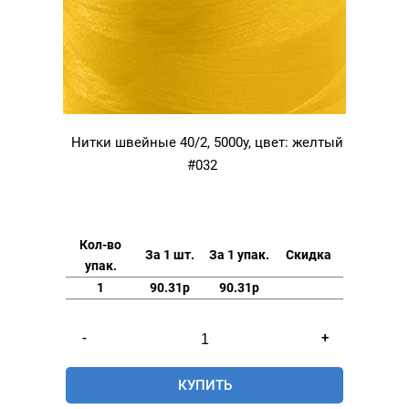
Нитки швейные 40/2, 5000у, цвет: желтый
#032
Кол-во
За 1 шт.
За 1 упак.
Скидка
упак.
1
90.31р
90.31р
Количество
-
+
товара
Нитки
КУПИТЬ
швейные