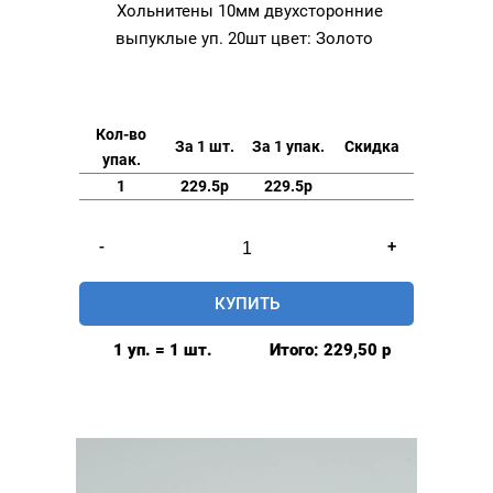
Хольнитены 10мм двухсторонние
выпуклые уп. 20шт цвет: Золото
Кол-во
За 1 шт.
За 1 упак.
Скидка
упак.
1
229.5р
229.5р
Количество
-
+
товара
Хольнитены
КУПИТЬ
10мм
двухсторонние
1 уп. = 1 шт.
Итого:
229,50
р
выпуклые
уп.
20шт
цвет:
Золото