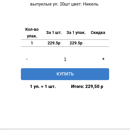
выпуклые уп. 20шт цвет: Никель
Кол-во
За 1 шт.
За 1 упак.
Скидка
упак.
1
229.5р
229.5р
Количество
-
+
товара
Хольнитены
КУПИТЬ
10мм
двухсторонние
1 уп. = 1 шт.
Итого:
229,50
р
выпуклые
уп.
20шт
цвет:
Никель