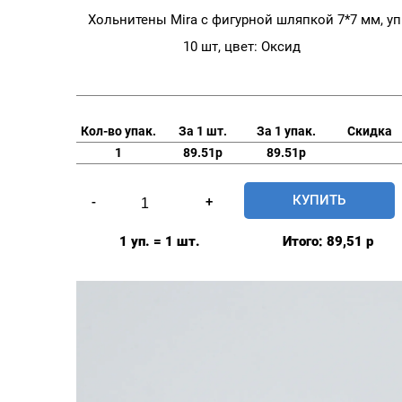
Хольнитены Mira с фигурной шляпкой 7*7 мм, уп
10 шт, цвет: Оксид
Кол-во упак.
За 1 шт.
За 1 упак.
Скидка
1
89.51р
89.51р
Количество
КУПИТЬ
-
+
товара
Хольнитены
1 уп. = 1 шт.
Итого:
89,51
р
Mira
с
фигурной
шляпкой
7*7
мм,
уп.