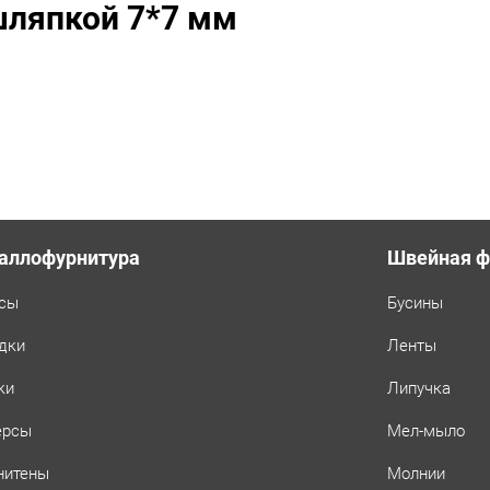
шляпкой 7*7 мм
шт,
цвет:
Оксид
аллофурнитура
Швейная ф
сы
Бусины
дки
Ленты
ки
Липучка
ерсы
Мел-мыло
нитены
Молнии