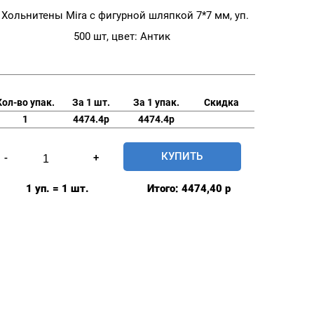
Хольнитены Mira с фигурной шляпкой 7*7 мм, уп.
500 шт, цвет: Антик
Кол-во упак.
За 1 шт.
За 1 упак.
Скидка
1
4474.4р
4474.4р
Количество
КУПИТЬ
-
+
товара
Хольнитены
1 уп. = 1 шт.
Итого:
4474,40
р
Mira
с
фигурной
шляпкой
7*7
мм,
уп.