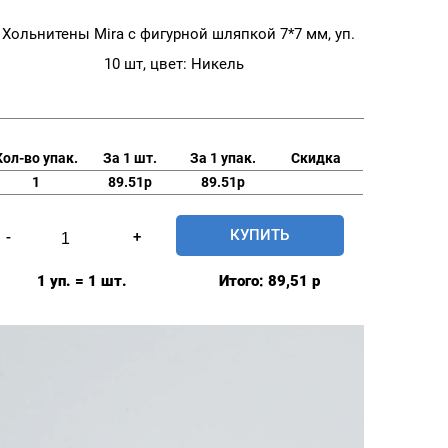
Хольнитены Mira с фигурной шляпкой 7*7 мм, уп.
10 шт, цвет: Никель
Кол-во упак.
За 1 шт.
За 1 упак.
Скидка
1
89.51р
89.51р
Количество
КУПИТЬ
-
+
товара
Хольнитены
1 уп. = 1 шт.
Итого:
89,51
р
Mira
с
фигурной
шляпкой
7*7
мм,
уп.