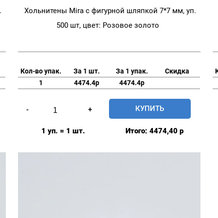
.
Хольнитены Mira с фигурной шляпкой 7*7 мм, уп.
500 шт, цвет: Розовое золото
Кол-во упак.
За 1 шт.
За 1 упак.
Скидка
1
4474.4р
4474.4р
Количество
КУПИТЬ
-
+
товара
Хольнитены
1 уп. = 1 шт.
Итого:
4474,40
р
Mira
с
фигурной
шляпкой
7*7
мм,
уп.