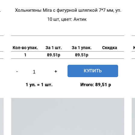
.
Хольнитены Mira с фигурной шляпкой 7*7 мм, уп.
10 шт, цвет: Антик
Кол-во упак.
За 1 шт.
За 1 упак.
Скидка
1
89.51р
89.51р
Количество
КУПИТЬ
-
+
товара
Хольнитены
1 уп. = 1 шт.
Итого:
89,51
р
Mira
с
фигурной
шляпкой
7*7
мм,
уп.