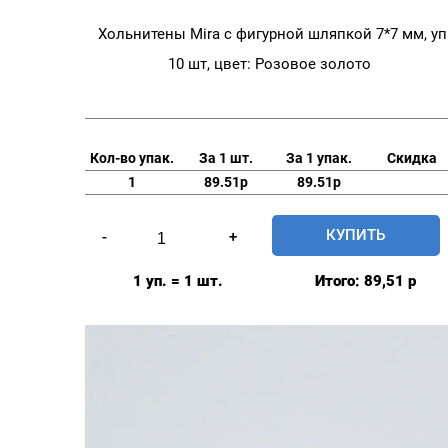
Хольнитены Mira с фигурной шляпкой 7*7 мм, уп
10 шт, цвет: Розовое золото
Кол-во упак.
За 1 шт.
За 1 упак.
Скидка
1
89.51р
89.51р
Количество
КУПИТЬ
-
+
товара
Хольнитены
1 уп. = 1 шт.
Итого:
89,51
р
Mira
с
фигурной
шляпкой
7*7
мм,
уп.