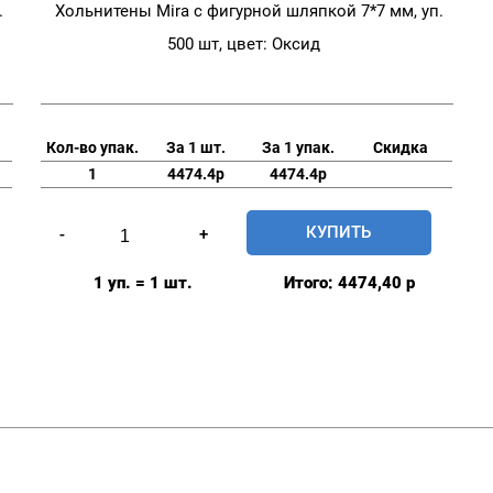
.
Хольнитены Mira с фигурной шляпкой 7*7 мм, уп.
500 шт, цвет: Оксид
Кол-во упак.
За 1 шт.
За 1 упак.
Скидка
1
4474.4р
4474.4р
Количество
КУПИТЬ
-
+
товара
Хольнитены
1 уп. = 1 шт.
Итого:
4474,40
р
Mira
с
фигурной
шляпкой
7*7
мм,
уп.
500