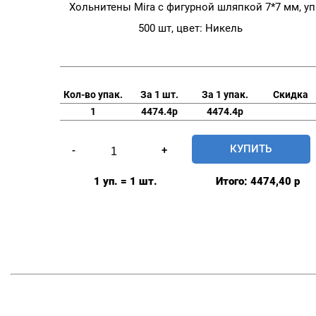
Хольнитены Mira с фигурной шляпкой 7*7 мм, уп
500 шт, цвет: Никель
Кол-во упак.
За 1 шт.
За 1 упак.
Скидка
1
4474.4р
4474.4р
Количество
КУПИТЬ
-
+
товара
Хольнитены
1 уп. = 1 шт.
Итого:
4474,40
р
Mira
с
фигурной
шляпкой
7*7
мм,
уп.
500