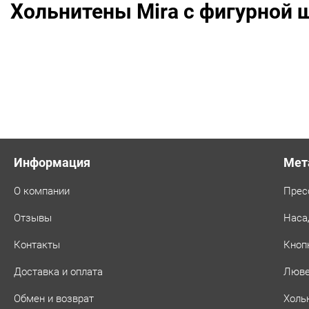
Хольнитены Mira с фигурной 
шт,
цвет:
Никель
Информация
Мет
О компании
Прес
Отзывы
Наса
Контакты
Кноп
Доставка и оплата
Люв
Обмен и возврат
Холь