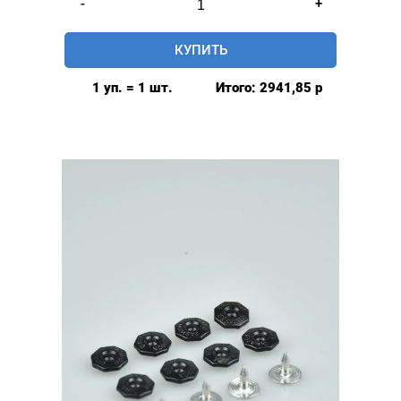
-
+
товара
Хольнитены
КУПИТЬ
фигурные
"8-
1 уп. = 1 шт.
Итого:
2941,85
р
гранные"
нержавеющие
9*9
мм,
уп.
1000
шт,
цвет:
Оксид