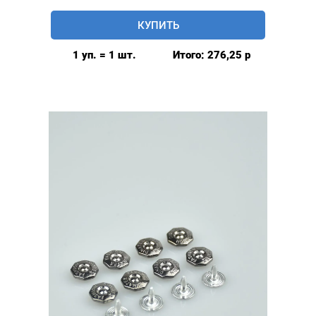
Хольнитены
КУПИТЬ
фигурные
“8-
1 уп. = 1 шт.
Итого:
276,25
р
гранные”
нержавеющие
9*9
мм,
уп.
20
шт,
цвет:
Оксид