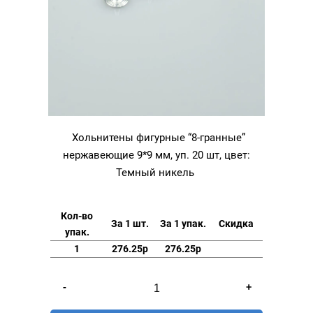
Хольнитены фигурные “8-гранные”
нержавеющие 9*9 мм, уп. 20 шт, цвет:
Темный никель
Кол-во
За 1 шт.
За 1 упак.
Скидка
упак.
1
276.25р
276.25р
Количество
-
+
товара
Хольнитены