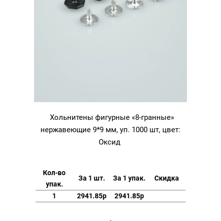
Хольнитены фигурные «8-гранные»
нержавеющие 9*9 мм, уп. 1000 шт, цвет:
Оксид
Кол-во
За 1 шт.
За 1 упак.
Скидка
упак.
1
2941.85р
2941.85р
Количество