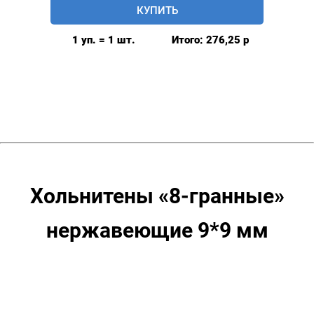
КУПИТЬ
фигурные
“8-
1 уп. = 1 шт.
Итого:
276,25
р
гранные”
нержавеющие
9*9
мм,
уп.
20
шт,
цвет:
Темный
Хольнитены «8-гранные»
никель
нержавеющие 9*9 мм