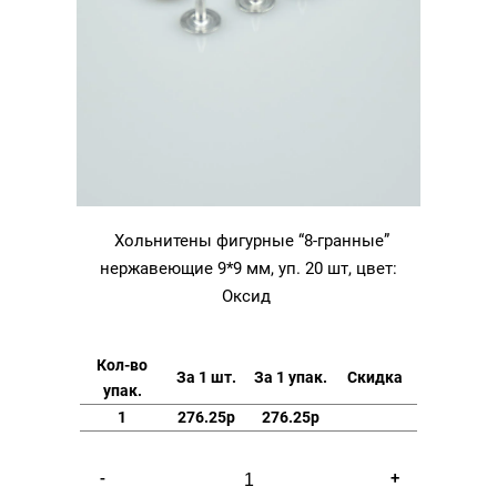
Хольнитены фигурные “8-гранные”
нержавеющие 9*9 мм, уп. 20 шт, цвет:
Оксид
Кол-во
За 1 шт.
За 1 упак.
Скидка
упак.
1
276.25р
276.25р
Количество
-
+
товара