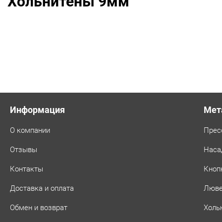
Хольнитены 9мм
Информация
Мет
О компании
Прес
Отзывы
Наса
Контакты
Кноп
Доставка и оплата
Люв
Обмен и возврат
Холь