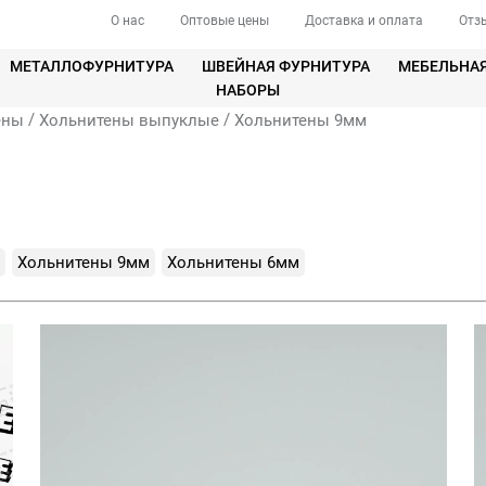
О нас
Оптовые цены
Доставка и оплата
Отз
МЕТАЛЛОФУРНИТУРА
ШВЕЙНАЯ ФУРНИТУРА
МЕБЕЛЬНА
НАБОРЫ
/
/
ены
Хольнитены выпуклые
Хольнитены 9мм
Хольнитены 9мм
Хольнитены 6мм