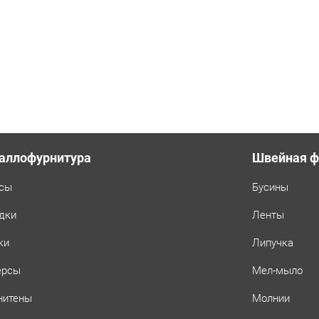
аллофурнитура
Швейная ф
сы
Бусины
дки
Ленты
ки
Липучка
ерсы
Мел-мыло
нитены
Молнии