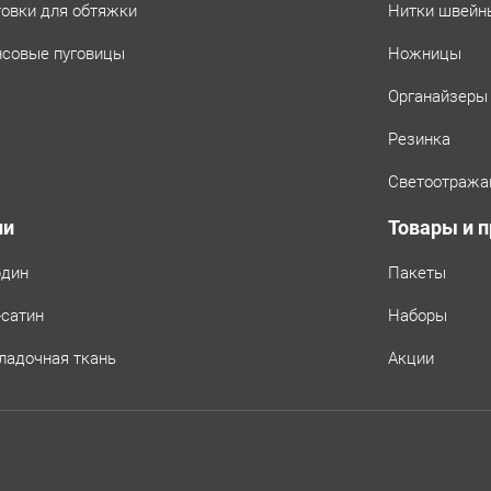
товки для обтяжки
Нитки швейн
совые пуговицы
Ножницы
Органайзеры
Резинка
Светоотража
ни
Товары и 
рдин
Пакеты
-сатин
Наборы
ладочная ткань
Акции