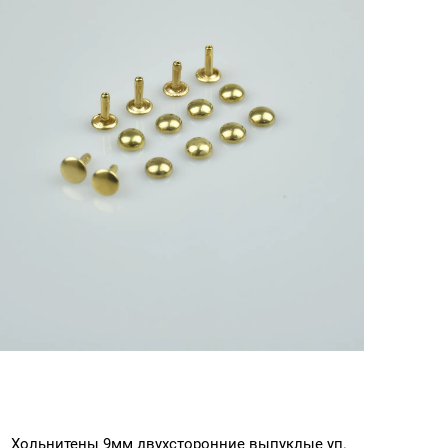
Хольнитены 9мм двухсторонние выпуклые уп.