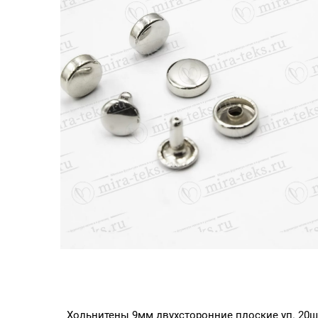
Хольнитены 9мм двухсторонние плоские уп. 20ш