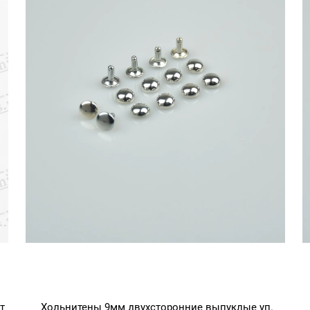
т
Хольнитены 9мм двухсторонние выпуклые уп.