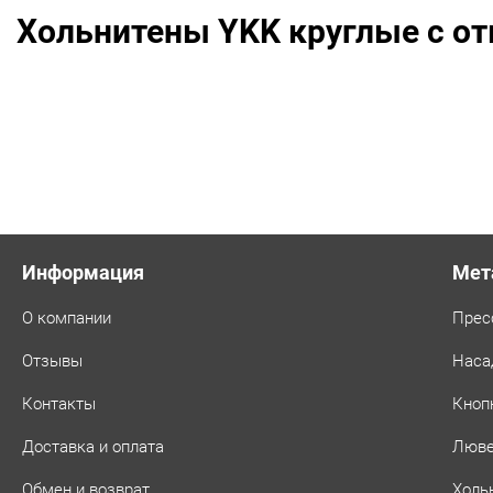
уп.
Хольнитены YKK круглые с о
500
шт,
цвет:
Золото
Информация
Мет
О компании
Прес
Отзывы
Наса
Контакты
Кноп
Доставка и оплата
Люв
Обмен и возврат
Холь