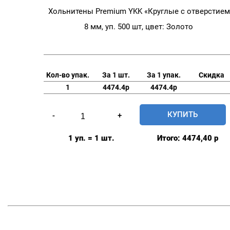
Хольнитены Premium YKK «Круглые с отверстием
8 мм, уп. 500 шт, цвет: Золото
Кол-во упак.
За 1 шт.
За 1 упак.
Скидка
1
4474.4р
4474.4р
Количество
КУПИТЬ
-
+
товара
Хольнитены
1 уп. = 1 шт.
Итого:
4474,40
р
Premium
YKK
"Круглые
с
отверстием"
8
мм,