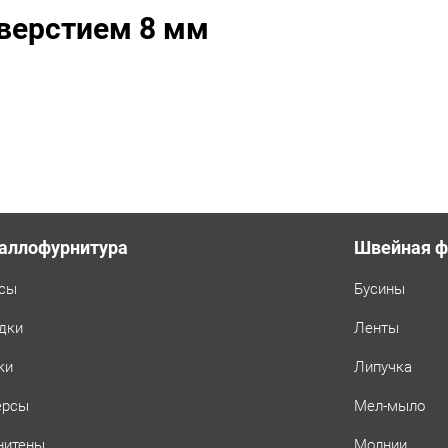
уп.
тверстием 8 мм
500
шт,
цвет:
Темный
никель
аллофурнитура
Швейная ф
сы
Бусины
дки
Ленты
ки
Липучка
ерсы
Мел-мыло
нитены
Молнии