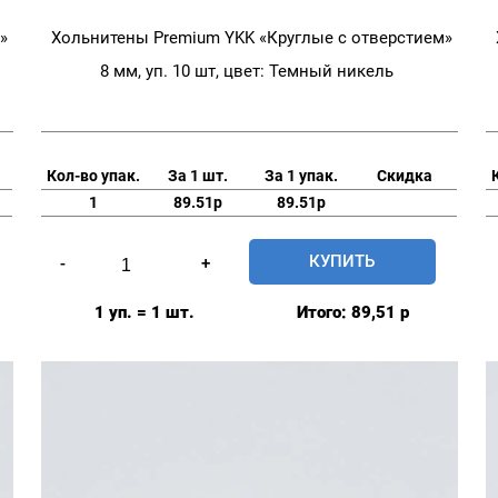
»
Хольнитены Premium YKK «Круглые с отверстием»
8 мм, уп. 10 шт, цвет: Темный никель
Кол-во упак.
За 1 шт.
За 1 упак.
Скидка
1
89.51р
89.51р
Количество
КУПИТЬ
-
+
товара
Хольнитены
1 уп. = 1 шт.
Итого:
89,51
р
Premium
YKK
"Круглые
с
отверстием"
8
мм,