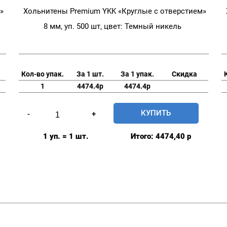
»
Хольнитены Premium YKK «Круглые с отверстием»
8 мм, уп. 500 шт, цвет: Темный никель
Кол-во упак.
За 1 шт.
За 1 упак.
Скидка
1
4474.4р
4474.4р
Количество
КУПИТЬ
-
+
товара
Хольнитены
1 уп. = 1 шт.
Итого:
4474,40
р
Premium
YKK
"Круглые
с
отверстием"
8
мм,