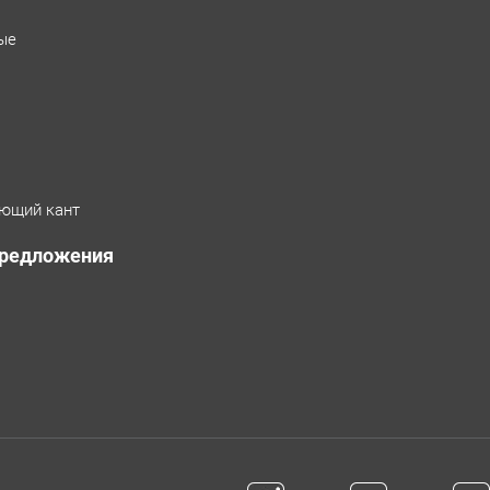
ые
ющий кант
предложения