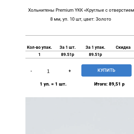
Хольнитены Premium YKK «Круглые с отверстием
8 мм, уп. 10 шт, цвет: Золото
Кол-во упак.
За 1 шт.
За 1 упак.
Скидка
1
89.51р
89.51р
Количество
КУПИТЬ
-
+
товара
Хольнитены
1 уп. = 1 шт.
Итого:
89,51
р
Premium
YKK
"Круглые
с
отверстием"
8
мм,