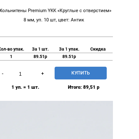
Хольнитены Premium YKK «Круглые с отверстием»
8 мм, уп. 10 шт, цвет: Антик
Кол-во упак.
За 1 шт.
За 1 упак.
Скидка
1
89.51р
89.51р
Количество
КУПИТЬ
-
+
товара
Хольнитены
1 уп. = 1 шт.
Итого:
89,51
р
Premium
YKK
"Круглые
с
отверстием"
8
мм,