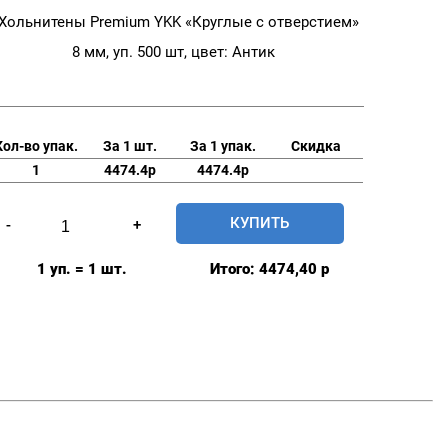
Хольнитены Premium YKK «Круглые с отверстием»
8 мм, уп. 500 шт, цвет: Антик
Кол-во упак.
За 1 шт.
За 1 упак.
Скидка
1
4474.4р
4474.4р
Количество
КУПИТЬ
-
+
товара
Хольнитены
1 уп. = 1 шт.
Итого:
4474,40
р
Premium
YKK
"Круглые
с
отверстием"
8
мм,