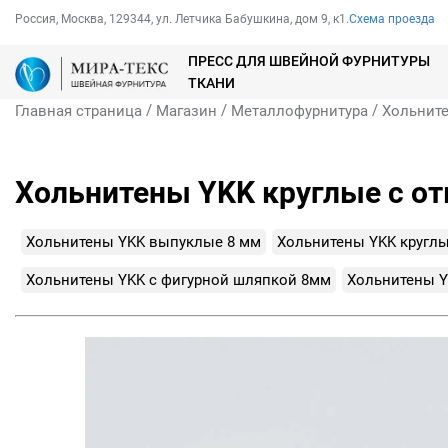
Россия, Москва, 129344, ул. Летчика Бабушкина, дом 9, к1.
Схема проезда
ПРЕСС ДЛЯ ШВЕЙНОЙ ФУРНИТУРЫ
ТКАНИ
/
/
/
Главная страница
Магазин
Металлофурнитура
Хольнит
Хольнитены YKK круглые с от
Хольнитены YKK выпуклые 8 мм
Хольнитены YKK круглы
Хольнитены YKK с фигурной шляпкой 8мм
Хольнитены Y