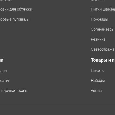
товки для обтяжки
Нитки швейн
совые пуговицы
Ножницы
Органайзеры
Резинка
Светоотража
ни
Товары и 
рдин
Пакеты
-сатин
Наборы
ладочная ткань
Акции