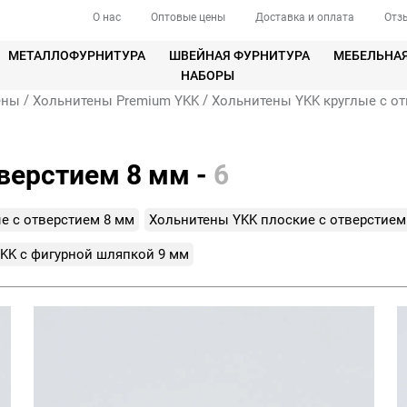
О нас
Оптовые цены
Доставка и оплата
Отз
МЕТАЛЛОФУРНИТУРА
ШВЕЙНАЯ ФУРНИТУРА
МЕБЕЛЬНА
НАБОРЫ
/
/
ены
Хольнитены Premium YKK
Хольнитены YKK круглые с о
верстием 8 мм -
6
е с отверстием 8 мм
Хольнитены YKK плоские с отверстием
KK с фигурной шляпкой 9 мм