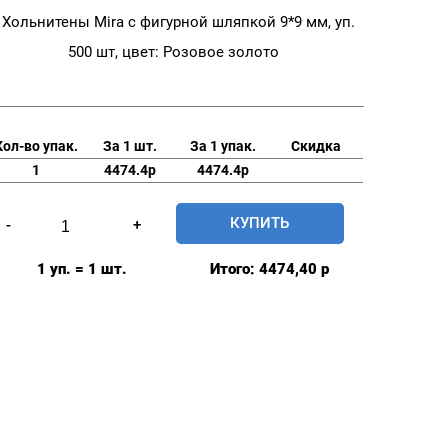
Хольнитены Mira с фигурной шляпкой 9*9 мм, уп.
500 шт, цвет: Розовое золото
Кол-во упак.
За 1 шт.
За 1 упак.
Скидка
1
4474.4р
4474.4р
Количество
КУПИТЬ
-
+
товара
Хольнитены
1 уп. = 1 шт.
Итого:
4474,40
р
Mira
с
фигурной
шляпкой
9*9
мм,
уп.