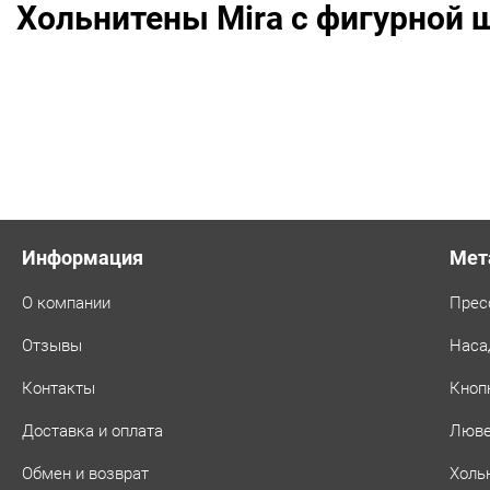
Хольнитены Mira с фигурной 
шт,
цвет:
Антик
Информация
Мет
О компании
Прес
Отзывы
Наса
Контакты
Кноп
Доставка и оплата
Люв
Обмен и возврат
Холь