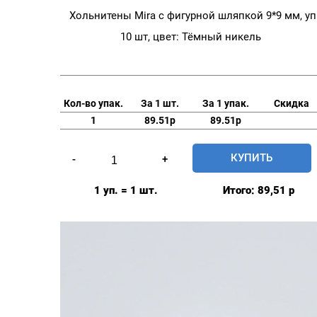
Хольнитены Mira с фигурной шляпкой 9*9 мм, уп
10 шт, цвет: Тёмный никель
Кол-во упак.
За 1 шт.
За 1 упак.
Скидка
1
89.51р
89.51р
Количество
КУПИТЬ
-
+
товара
Хольнитены
1 уп. = 1 шт.
Итого:
89,51
р
Mira
с
фигурной
шляпкой
9*9
мм,
уп.