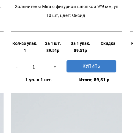
.
Хольнитены Mira с фигурной шляпкой 9*9 мм, уп.
10 шт, цвет: Оксид
Кол-во упак.
За 1 шт.
За 1 упак.
Скидка
1
89.51р
89.51р
Количество
КУПИТЬ
-
+
товара
Хольнитены
1 уп. = 1 шт.
Итого:
89,51
р
Mira
с
фигурной
шляпкой
9*9
мм,
уп.