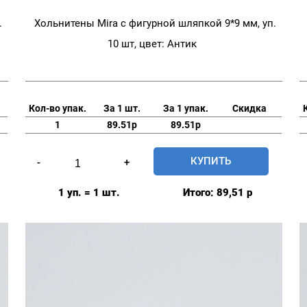
.
Хольнитены Mira с фигурной шляпкой 9*9 мм, уп.
10 шт, цвет: Антик
Кол-во упак.
За 1 шт.
За 1 упак.
Скидка
1
89.51р
89.51р
Количество
КУПИТЬ
-
+
товара
Хольнитены
1 уп. = 1 шт.
Итого:
89,51
р
Mira
с
фигурной
шляпкой
9*9
мм,
уп.