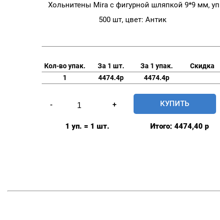
Хольнитены Mira с фигурной шляпкой 9*9 мм, уп
500 шт, цвет: Антик
Кол-во упак.
За 1 шт.
За 1 упак.
Скидка
1
4474.4р
4474.4р
Количество
КУПИТЬ
-
+
товара
Хольнитены
1 уп. = 1 шт.
Итого:
4474,40
р
Mira
с
фигурной
шляпкой
9*9
мм,
уп.
500