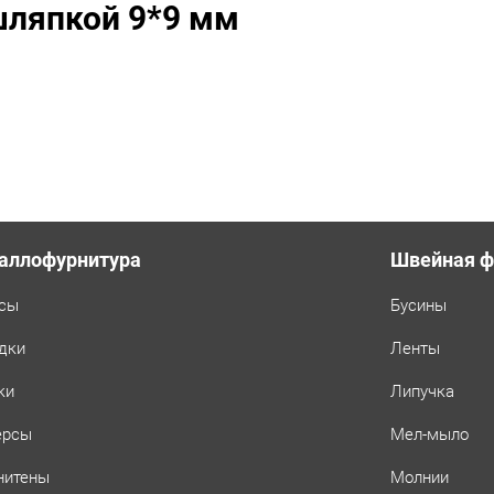
шляпкой 9*9 мм
шт,
цвет:
Тёмный
никель
аллофурнитура
Швейная ф
сы
Бусины
дки
Ленты
ки
Липучка
ерсы
Мел-мыло
нитены
Молнии