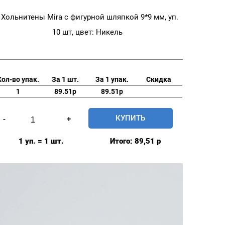
Хольнитены Mira с фигурной шляпкой 9*9 мм, уп.
10 шт, цвет: Никель
Кол-во упак.
За 1 шт.
За 1 упак.
Скидка
1
89.51р
89.51р
Количество
КУПИТЬ
-
+
товара
Хольнитены
1 уп. = 1 шт.
Итого:
89,51
р
Mira
с
фигурной
шляпкой
9*9
мм,
уп.