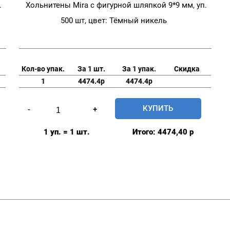
.
Хольнитены Mira с фигурной шляпкой 9*9 мм, уп.
500 шт, цвет: Тёмный никель
Кол-во упак.
За 1 шт.
За 1 упак.
Скидка
1
4474.4р
4474.4р
Количество
КУПИТЬ
-
+
товара
Хольнитены
1 уп. = 1 шт.
Итого:
4474,40
р
Mira
с
фигурной
шляпкой
9*9
мм,
уп.
500