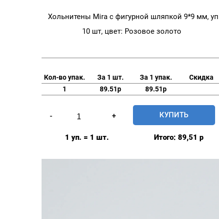
Хольнитены Mira с фигурной шляпкой 9*9 мм, уп
10 шт, цвет: Розовое золото
Кол-во упак.
За 1 шт.
За 1 упак.
Скидка
1
89.51р
89.51р
Количество
КУПИТЬ
-
+
товара
Хольнитены
1 уп. = 1 шт.
Итого:
89,51
р
Mira
с
фигурной
шляпкой
9*9
мм,
уп.