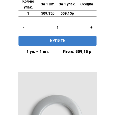
Кол-во
За 1 шт.
За 1 упак.
Скидка
упак.
1
509.15р
509.15р
Количество
-
+
товара
Люверсы
КУПИТЬ
шторные
42мм,
1 уп. = 1 шт.
Итого:
509,15
р
(пластик),
цвет:
Коричневый,
80шт