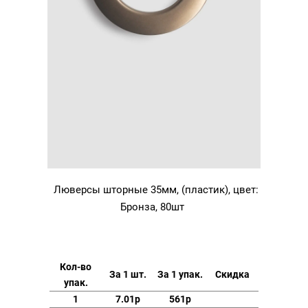
Люверсы шторные 35мм, (пластик), цвет:
Бронза, 80шт
Кол-во
За 1 шт.
За 1 упак.
Скидка
упак.
1
7.01р
561р