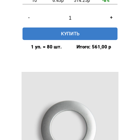
10
6.43р
514.25р
-8%
Количество
-
+
товара
Люверсы
КУПИТЬ
шторные
35мм,
1 уп. = 80 шт.
Итого:
561,00
р
(пластик),
цвет:
Коричневый,
80шт