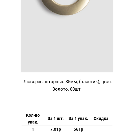
Люверсы шторные 35мм, (пластик), цвет:
Золото, 80шт
Кол-во
За 1 шт.
За 1 упак.
Скидка
упак.
1
7.01р
561р