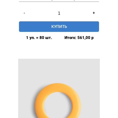
Количество
-
+
товара
Люверсы
КУПИТЬ
шторные
35мм,
1 уп. = 80 шт.
Итого:
561,00
р
(пластик),
цвет:
Чёрный,
80шт