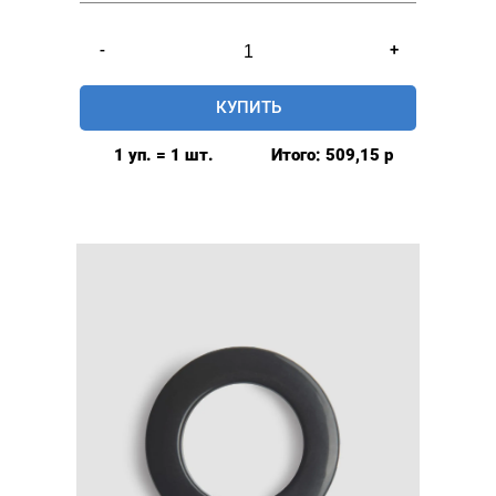
Количество
-
+
товара
Люверсы
КУПИТЬ
шторные
42мм,
1 уп. = 1 шт.
Итого:
509,15
р
(пластик),
цвет:
Айвори,
80шт