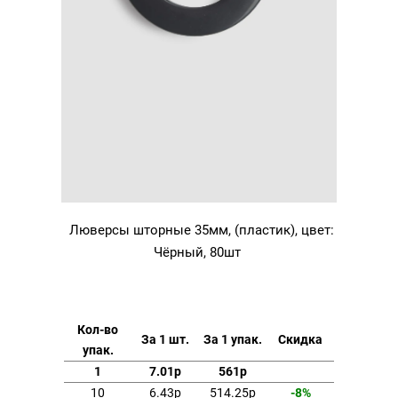
Люверсы шторные 35мм, (пластик), цвет:
Чёрный, 80шт
Кол-во
За 1 шт.
За 1 упак.
Скидка
упак.
1
7.01р
561р
10
6.43р
514.25р
-8%