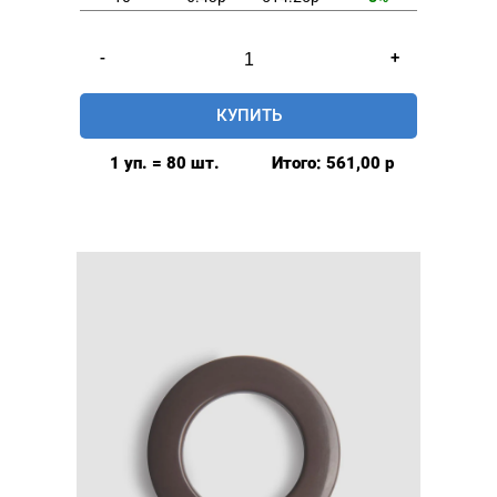
Количество
-
+
товара
Люверсы
КУПИТЬ
шторные
35мм,
1 уп. = 80 шт.
Итого:
561,00
р
(пластик),
цвет:
Оранжевый,
80шт