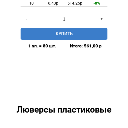
10
6.43р
514.25р
-8%
Количество
-
+
товара
Люверсы
КУПИТЬ
шторные
35мм,
1 уп. = 80 шт.
Итого:
561,00
р
(пластик),
цвет:
Бронза,
80шт
Люверсы пластиковые