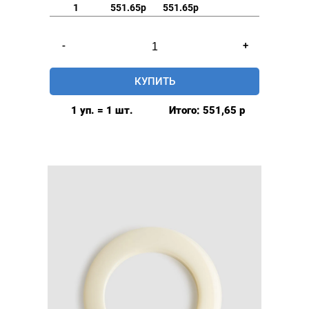
1
551.65р
551.65р
Количество
-
+
товара
Люверсы
КУПИТЬ
шторные
42мм,
1 уп. = 1 шт.
Итого:
551,65
р
(пластик),
цвет:
Золото,
80шт