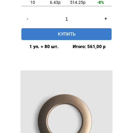
10
6.43р
514.25р
-8%
Количество
-
+
товара
Люверсы
КУПИТЬ
шторные
35мм,
1 уп. = 80 шт.
Итого:
561,00
р
(пластик),
цвет:
Золото,
80шт