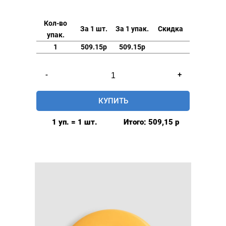
Кол-во
За 1 шт.
За 1 упак.
Скидка
упак.
1
509.15р
509.15р
Количество
-
+
товара
Люверсы
КУПИТЬ
шторные
42мм,
1 уп. = 1 шт.
Итого:
509,15
р
(пластик),
цвет:
Чёрный,
80шт