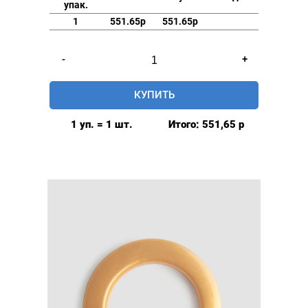
упак.
1
551.65р
551.65р
Количество
-
+
товара
Люверсы
КУПИТЬ
шторные
42мм,
1 уп. = 1 шт.
Итого:
551,65
р
(пластик),
цвет:
Серебристый,
80шт