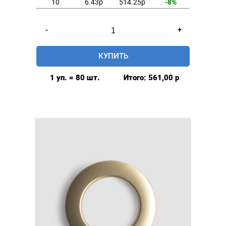
10
6.43р
514.25р
-8%
Количество
-
+
товара
Люверсы
КУПИТЬ
шторные
35мм,
1 уп. = 80 шт.
Итого:
561,00
р
(пластик),
цвет:
Серебристый,
80шт