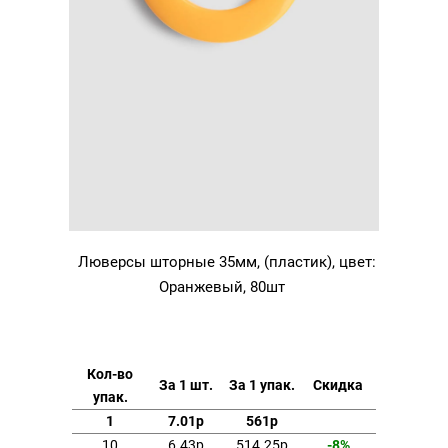
Люверсы шторные 35мм, (пластик), цвет:
Оранжевый, 80шт
Кол-во
За 1 шт.
За 1 упак.
Скидка
упак.
1
7.01р
561р
10
6.43р
514.25р
-8%