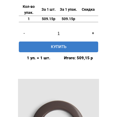
Кол-во
За 1 шт.
За 1 упак.
Скидка
упак.
1
509.15р
509.15р
Количество
-
+
товара
Люверсы
КУПИТЬ
шторные
42мм,
1 уп. = 1 шт.
Итого:
509,15
р
(пластик),
цвет:
Оранжевый,
80шт