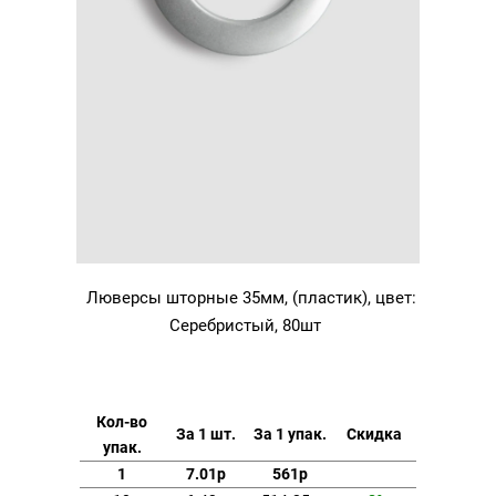
Люверсы шторные 35мм, (пластик), цвет:
Серебристый, 80шт
Кол-во
За 1 шт.
За 1 упак.
Скидка
упак.
1
7.01р
561р