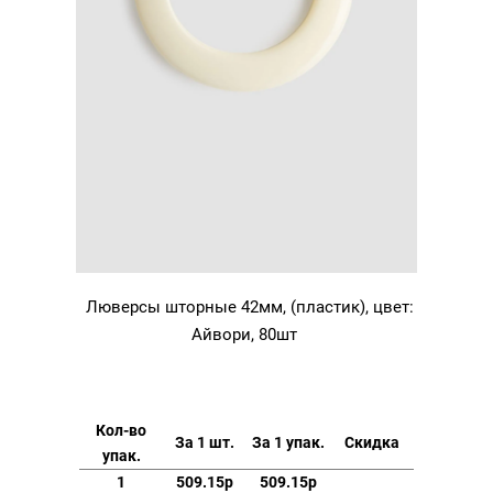
Люверсы шторные 42мм, (пластик), цвет:
Айвори, 80шт
Кол-во
За 1 шт.
За 1 упак.
Скидка
упак.
1
509.15р
509.15р