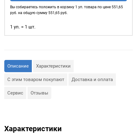
42мм,
Вы собираетесь положить в корзину
1
уп. товара по цене
551,65
(пластик),
руб. на общую сумму
551,65
руб.
цвет:
Золото,
1 уп. = 1 шт.
80шт
Описание
Характеристики
С этим товаром покупают
Доставка и оплата
Сервис
Отзывы
Характеристики