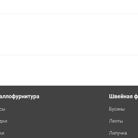
аллофурнитура
Швейная ф
сы
Бусины
дки
Ленты
ки
Липучка