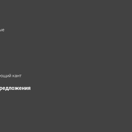
ые
ющий кант
предложения