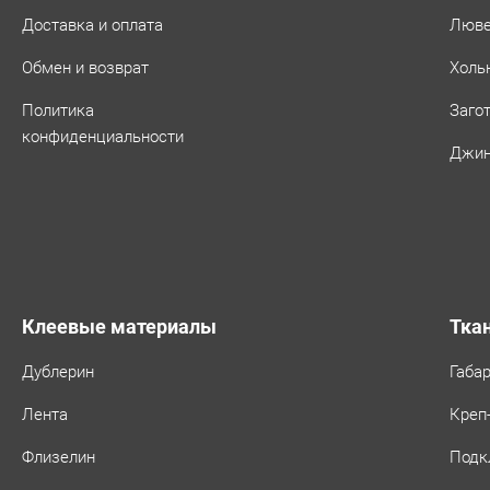
Доставка и оплата
Люв
Обмен и возврат
Холь
Политика
Заго
конфиденциальности
Джин
Клеевые материалы
Тка
Дублерин
Габа
Лента
Креп
Флизелин
Подк