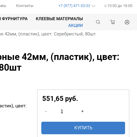
ывы
Контакты
+7 (977) 471-53-33
c 10:00 до 18:00
Я ФУРНИТУРА
КЛЕЕВЫЕ МАТЕРИАЛЫ
АКЦИИ
42мм, (пластик), цвет: Серебристый, 80шт
ые 42мм, (пластик), цвет:
 80шт
551,65
р
уб.
стик), цвет:
Количество
-
+
товара
Люверсы
КУПИТЬ
шторные