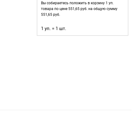
42мм,
Вы собираетесь положить в корзину
1
уп.
(пластик),
товара по цене
551,65
руб. на общую сумму
цвет:
551,65
руб.
Серебристый,
1 уп. = 1 шт.
80шт