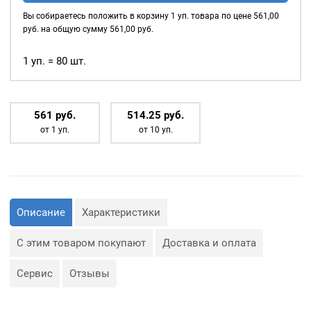
35мм,
Вы собираетесь положить в корзину
1
уп. товара по цене
561,00
(пластик),
руб. на общую сумму
561,00
руб.
цвет:
Золото,
1 уп. = 80 шт.
80шт
561
р
уб.
514.25
р
уб.
от 1 уп.
от 10 уп.
Описание
Характеристики
С этим товаром покупают
Доставка и оплата
Сервис
Отзывы