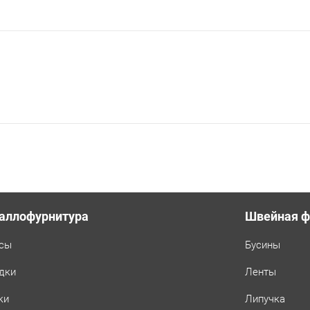
аллофурнитура
Швейная ф
сы
Бусины
дки
Ленты
ки
Липучка