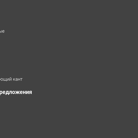
ые
ющий кант
предложения