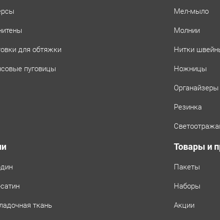
ерсы
Мел-мыло
нитены
Молнии
товки для обтяжки
Нитки швейн
совые пуговицы
Ножницы
Органайзеры
Резинка
Светоотража
ни
Товары и 
рдин
Пакеты
-сатин
Наборы
ладочная ткань
Акции