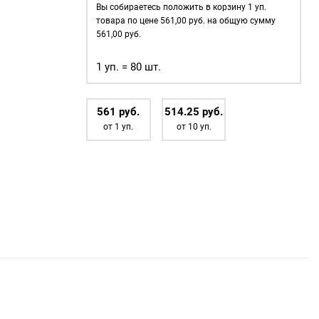
35мм,
Вы собираетесь положить в корзину
1
уп.
(пластик),
товара по цене
561,00
руб. на общую сумму
цвет:
561,00
руб.
Серебристый,
1 уп. = 80 шт.
80шт
561
р
уб.
514.25
р
уб.
от 1 уп.
от 10 уп.