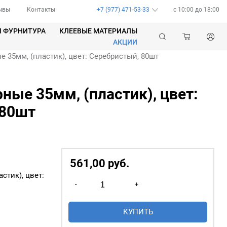
ывы
Контакты
+7 (977) 471-53-33
c 10:00 до 18:00
Я ФУРНИТУРА
КЛЕЕВЫЕ МАТЕРИАЛЫ
АКЦИИ
35мм, (пластик), цвет: Серебристый, 80шт
ые 35мм, (пластик), цвет:
 80шт
561,00
р
уб.
стик), цвет:
Количество
-
+
товара
Люверсы
КУПИТЬ
шторные