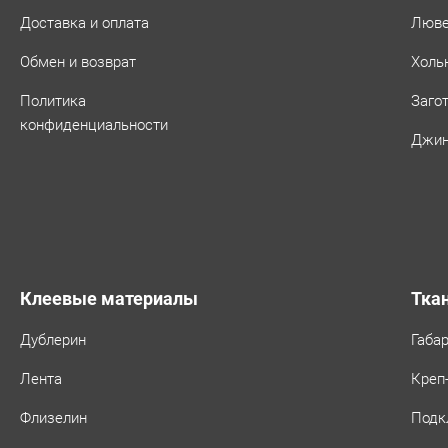
Доставка и оплата
Люв
Обмен и возврат
Холь
Политика
Заго
конфиденциальности
Джин
Клеевые материалы
Тка
Дублерин
Габа
Лента
Креп
Флизелин
Подк