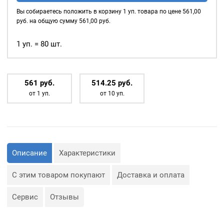
35мм,
Вы собираетесь положить в корзину
1
уп. товара по цене
561,00
(пластик),
руб. на общую сумму
561,00
руб.
цвет:
Чёрный,
1 уп. = 80 шт.
80шт
561
р
уб.
514.25
р
уб.
от 1 уп.
от 10 уп.
Описание
Характеристики
С этим товаром покупают
Доставка и оплата
Сервис
Отзывы