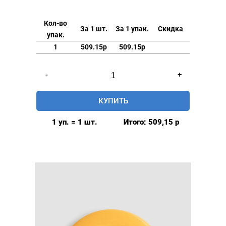
Кол-во
За 1 шт.
За 1 упак.
Скидка
упак.
1
509.15р
509.15р
Количество
-
+
товара
Люверсы
КУПИТЬ
шторные
42мм,
1 уп. = 1 шт.
Итого:
509,15
р
(пластик),
цвет:
Чёрный,
80шт