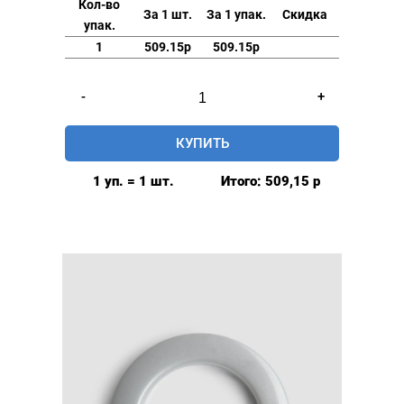
Кол-во
За 1 шт.
За 1 упак.
Скидка
упак.
1
509.15р
509.15р
Количество
-
+
товара
Люверсы
КУПИТЬ
шторные
42мм,
1 уп. = 1 шт.
Итого:
509,15
р
(пластик),
цвет:
Коричневый,
80шт