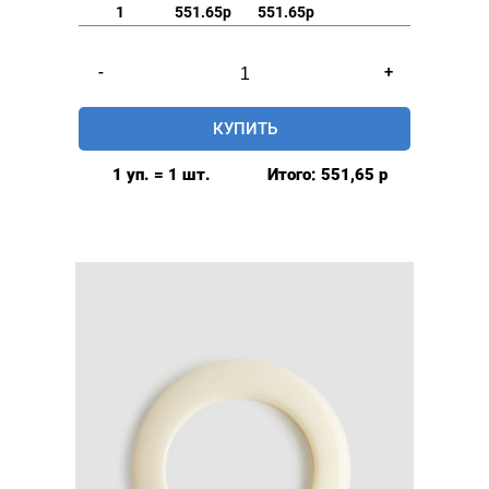
1
551.65р
551.65р
Количество
-
+
товара
Люверсы
КУПИТЬ
шторные
42мм,
1 уп. = 1 шт.
Итого:
551,65
р
(пластик),
цвет:
Золото,
80шт