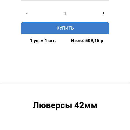
Количество
-
+
товара
Люверсы
КУПИТЬ
шторные
42мм,
1 уп. = 1 шт.
Итого:
509,15
р
(пластик),
цвет:
Айвори,
80шт
Люверсы 42мм