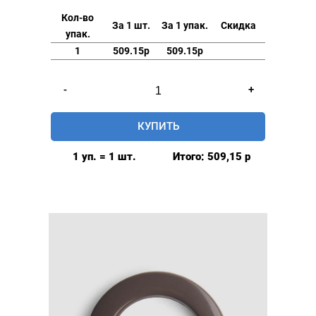
Кол-во
За 1 шт.
За 1 упак.
Скидка
упак.
1
509.15р
509.15р
Количество
-
+
товара
Люверсы
КУПИТЬ
шторные
42мм,
1 уп. = 1 шт.
Итого:
509,15
р
(пластик),
цвет:
Оранжевый,
80шт