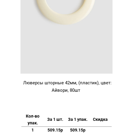
Люверсы шторные 42мм, (пластик), цвет:
Айвори, 80шт
Кол-во
За 1 шт.
За 1 упак.
Скидка
упак.
1
509.15р
509.15р