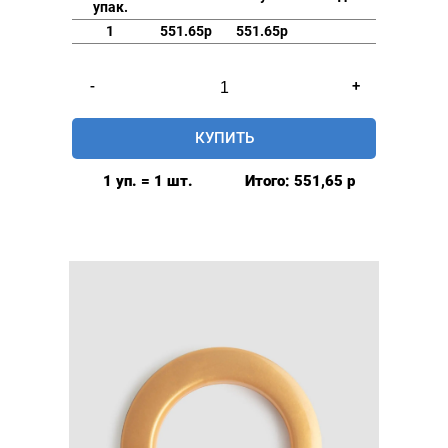
упак.
1
551.65р
551.65р
Количество
-
+
товара
Люверсы
КУПИТЬ
шторные
42мм,
1 уп. = 1 шт.
Итого:
551,65
р
(пластик),
цвет:
Серебристый,
80шт