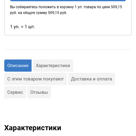
42мм,
Вы собираетесь положить в корзину
1
уп. товара по цене
509,15
(пластик),
руб. на общую сумму
509,15
руб.
цвет:
Айвори,
1 уп. = 1 шт.
80шт
Описание
Характеристики
С этим товаром покупают
Доставка и оплата
Сервис
Отзывы
Характеристики