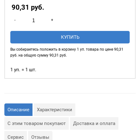
90,31
р
уб.
Количество
-
+
товара
Нитки
КУПИТЬ
швейные
40/2,
Вы собираетесь положить в корзину
1
уп. товара по цене
90,31
5000у,
руб. на общую сумму
90,31
руб.
цвет:
желтый
1 уп. = 1 шт.
#025
Описание
Характеристики
С этим товаром покупают
Доставка и оплата
Сервис
Отзывы