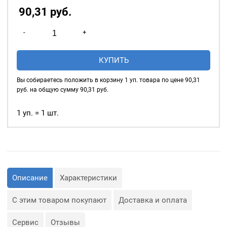
90,31
р
уб.
Количество
-
+
товара
Нитки
КУПИТЬ
швейные
40/2,
Вы собираетесь положить в корзину
1
уп. товара по цене
90,31
5000у,
руб. на общую сумму
90,31
руб.
цвет:
желтый
1 уп. = 1 шт.
#032
Описание
Характеристики
С этим товаром покупают
Доставка и оплата
Сервис
Отзывы