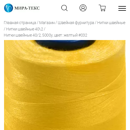
/
/
/
Главная страница
Магазин
Швейная фурнитура
Нитки швейные
/
/
Нитки швейные 40\2
Нитки швейные 40/2, 5000у, цвет: желтый #032