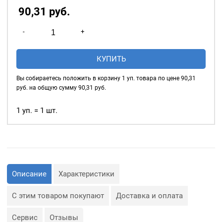
90,31
р
уб.
Количество
-
+
товара
Нитки
КУПИТЬ
швейные
40/2,
Вы собираетесь положить в корзину
1
уп. товара по цене
90,31
5000у,
руб. на общую сумму
90,31
руб.
цвет:
оранжевый
1 уп. = 1 шт.
#036
Описание
Характеристики
С этим товаром покупают
Доставка и оплата
Сервис
Отзывы