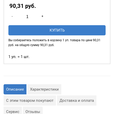
90,31
р
уб.
Количество
-
+
товара
Нитки
КУПИТЬ
швейные
40/2,
Вы собираетесь положить в корзину
1
уп. товара по цене
90,31
5000у,
руб. на общую сумму
90,31
руб.
цвет:
желтый
1 уп. = 1 шт.
#030
Описание
Характеристики
С этим товаром покупают
Доставка и оплата
Сервис
Отзывы