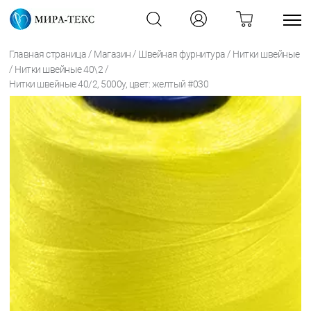
/
/
/
Главная страница
Магазин
Швейная фурнитура
Нитки швейные
/
/
Нитки швейные 40\2
Нитки швейные 40/2, 5000у, цвет: желтый #030