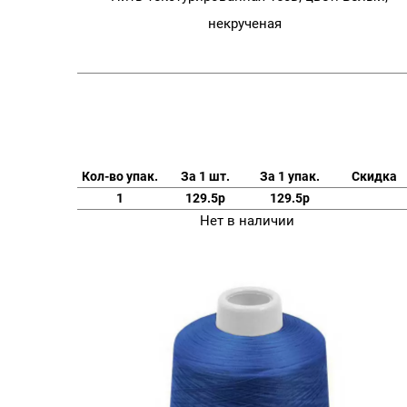
некрученая
Кол-во упак.
За 1 шт.
За 1 упак.
Скидка
1
129.5р
129.5р
Нет в наличии