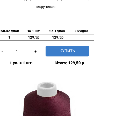
некрученая
Кол-во упак.
За 1 шт.
За 1 упак.
Скидка
1
129.5р
129.5р
Количество
КУПИТЬ
-
+
товара
Нить
1 уп. = 1 шт.
Итого:
129,50
р
Текстурированная
150D,
цвет:
Розовый
,
некрученая