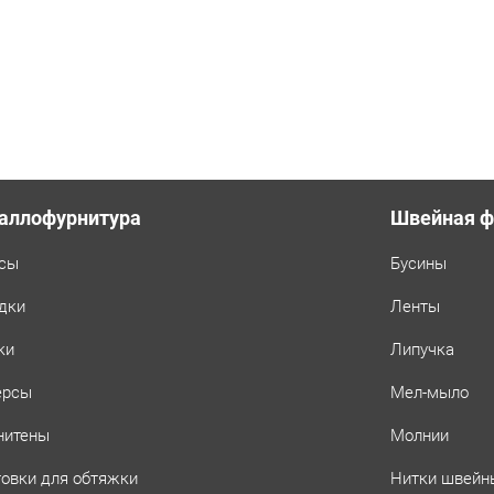
аллофурнитура
Швейная ф
сы
Бусины
дки
Ленты
ки
Липучка
ерсы
Мел-мыло
нитены
Молнии
товки для обтяжки
Нитки швейн