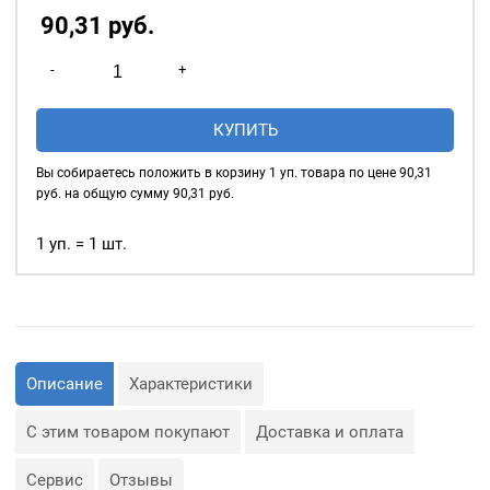
90,31
р
уб.
Количество
-
+
товара
Нитки
КУПИТЬ
швейные
40/2,
Вы собираетесь положить в корзину
1
уп. товара по цене
90,31
5000у,
руб. на общую сумму
90,31
руб.
цвет:
темно-
1 уп. = 1 шт.
молочный
#018
Описание
Характеристики
С этим товаром покупают
Доставка и оплата
Сервис
Отзывы