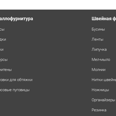
аллофурнитура
Швейная ф
сы
Бусины
дки
Ленты
ки
Липучка
ерсы
Мел-мыло
нитены
Молнии
товки для обтяжки
Нитки швейн
совые пуговицы
Ножницы
Органайзеры
Резинка