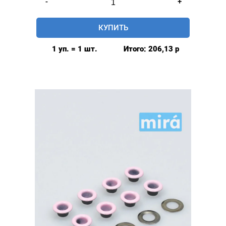
-
+
товара
Люверсы
КУПИТЬ
глянцевые
5мм
1 уп. = 1 шт.
Итого:
206,13
р
(№3)
MIRÁ
Premium
латунь,
красный
20шт.