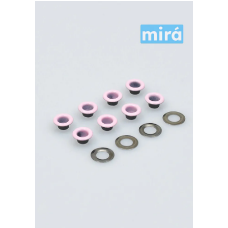
латунь,
красный
500шт.