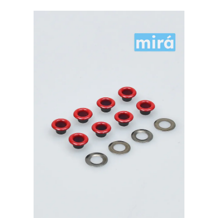
Premium
латунь,
белый
500шт.