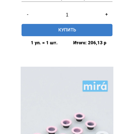
Количество
-
+
товара
Люверсы
КУПИТЬ
глянцевые
5мм
1 уп. = 1 шт.
Итого:
206,13
р
(№3)
MIRÁ
Premium
латунь,
ПЛАСТИКОВОЕ
КОЛЬЦО,
красный
20шт.