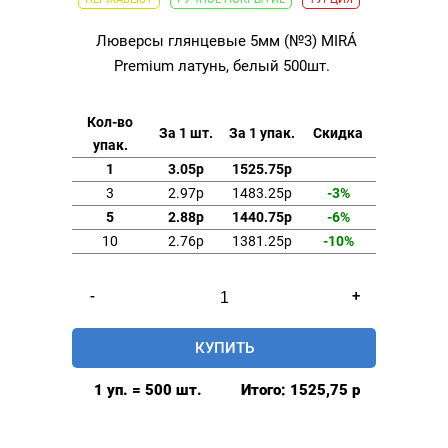
Люверсы глянцевые 5мм (№3) MIRÁ
Premium латунь, белый 500шт.
Кол-во
За 1 шт.
За 1 упак.
Скидка
упак.
1
3.05р
1525.75р
3
2.97р
1483.25р
-3%
5
2.88р
1440.75р
-6%
10
2.76р
1381.25р
-10%
Количество
-
+
товара
Люверсы
КУПИТЬ
глянцевые
5мм
1 уп. = 500 шт.
Итого:
1525,75
р
(№3)
MIRÁ