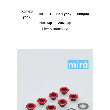
Кол-во
За 1 шт.
За 1 упак.
Скидка
упак.
1
206.13р
206.13р
Нет в наличии