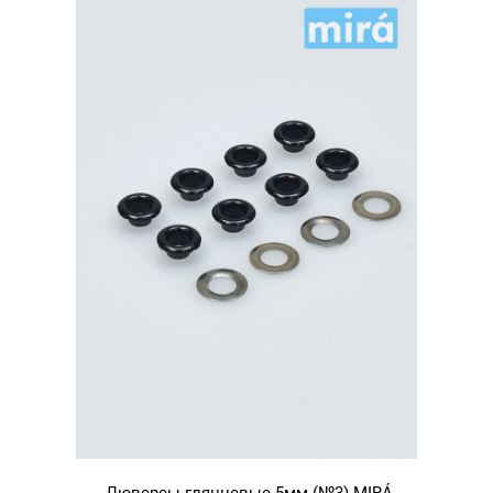
500шт.
Люверсы глянцевые 5мм (№3) MIRÁ