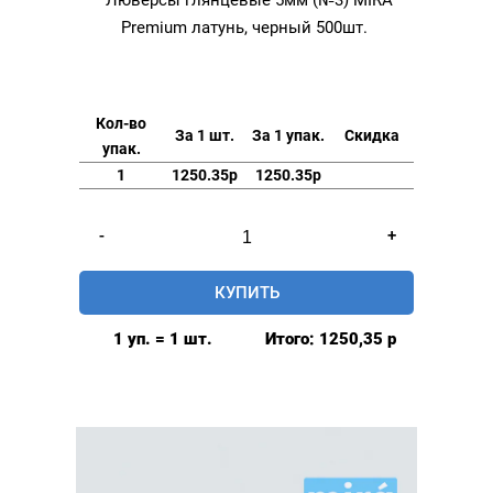
Premium латунь, черный 500шт.
Кол-во
За 1 шт.
За 1 упак.
Скидка
упак.
1
1250.35р
1250.35р
Количество
-
+
товара
Люверсы
КУПИТЬ
глянцевые
5мм
1 уп. = 1 шт.
Итого:
1250,35
р
(№3)
MIRÁ
Premium
латунь,
черный
500шт.