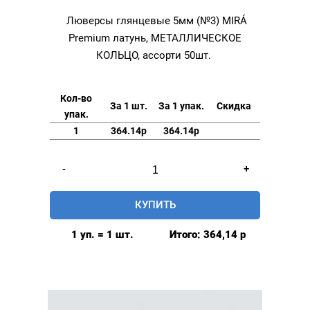
Люверсы глянцевые 5мм (№3) MIRÁ
Premium латунь, МЕТАЛЛИЧЕСКОЕ
КОЛЬЦО, ассорти 50шт.
Кол-во
За 1 шт.
За 1 упак.
Скидка
упак.
1
364.14р
364.14р
Количество
-
+
товара
Люверсы
КУПИТЬ
глянцевые
5мм
1 уп. = 1 шт.
Итого:
364,14
р
(№3)
MIRÁ
Premium
латунь,