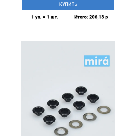
КУПИТЬ
глянцевые
5мм
1 уп. = 1 шт.
Итого:
206,13
р
(№3)
MIRÁ
Premium
латунь,
голубой
20шт.