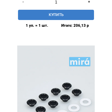
-
+
товара
Люверсы
КУПИТЬ
глянцевые
5мм
1 уп. = 1 шт.
Итого:
206,13
р
(№3)
MIRÁ
Premium
латунь,
ПЛАСТИКОВОЕ
КОЛЬЦО,
голубой
20шт.