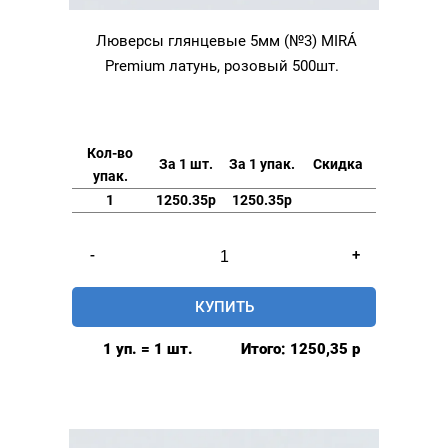
Люверсы глянцевые 5мм (№3) MIRÁ
Premium латунь, розовый 500шт.
Кол-во
За 1 шт.
За 1 упак.
Скидка
упак.
1
1250.35р
1250.35р
Количество
-
+
товара
Люверсы
КУПИТЬ
глянцевые
5мм
1 уп. = 1 шт.
Итого:
1250,35
р
(№3)
MIRÁ
Premium
латунь,