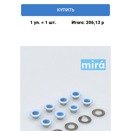
Люверсы
КУПИТЬ
глянцевые
5мм
1 уп. = 1 шт.
Итого:
206,13
р
(№3)
MIRÁ
Premium
латунь,
розовый
20шт.