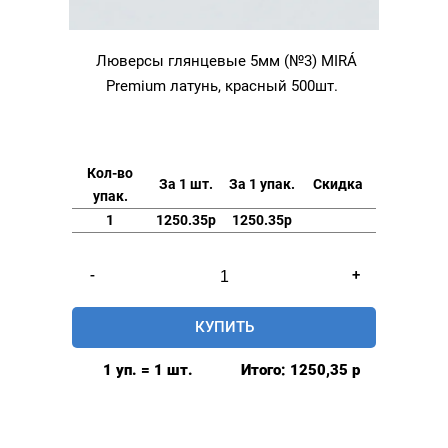
Люверсы глянцевые 5мм (№3) MIRÁ
Premium латунь, красный 500шт.
Кол-во
За 1 шт.
За 1 упак.
Скидка
упак.
1
1250.35р
1250.35р
Количество
-
+
товара
Люверсы
КУПИТЬ
глянцевые
5мм
1 уп. = 1 шт.
Итого:
1250,35
р
(№3)
MIRÁ
Premium