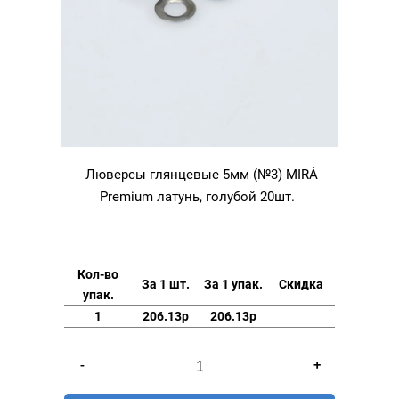
Люверсы глянцевые 5мм (№3) MIRÁ
Premium латунь, голубой 20шт.
Кол-во
За 1 шт.
За 1 упак.
Скидка
упак.
1
206.13р
206.13р
Количество
-
+
товара
Люверсы