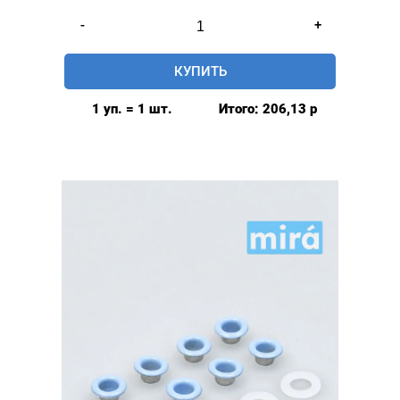
Количество
-
+
товара
Люверсы
КУПИТЬ
глянцевые
5мм
1 уп. = 1 шт.
Итого:
206,13
р
(№3)
MIRÁ
Premium
латунь,
ПЛАСТИКОВОЕ
КОЛЬЦО,
розовый
20шт.