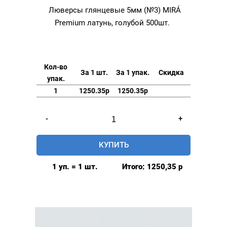
Люверсы глянцевые 5мм (№3) MIRÁ
Premium латунь, голубой 500шт.
Кол-во
За 1 шт.
За 1 упак.
Скидка
упак.
1
1250.35р
1250.35р
Количество
-
+
товара
Люверсы
КУПИТЬ
глянцевые
5мм
1 уп. = 1 шт.
Итого:
1250,35
р
(№3)
MIRÁ
Premium
латунь,
голубой