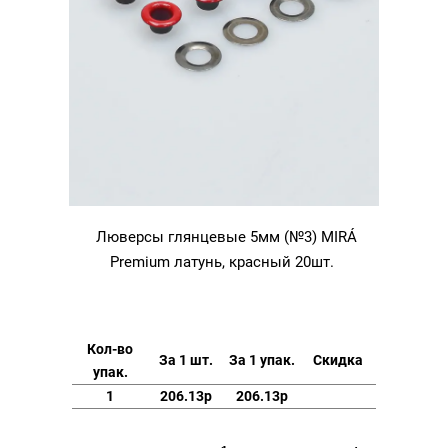
Люверсы глянцевые 5мм (№3) MIRÁ
Premium латунь, красный 20шт.
Кол-во
За 1 шт.
За 1 упак.
Скидка
упак.
1
206.13р
206.13р
Количество