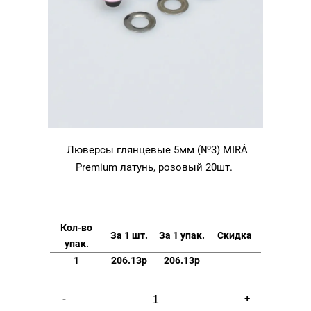
Люверсы глянцевые 5мм (№3) MIRÁ
Premium латунь, розовый 20шт.
Кол-во
За 1 шт.
За 1 упак.
Скидка
упак.
1
206.13р
206.13р
Количество
-
+
товара