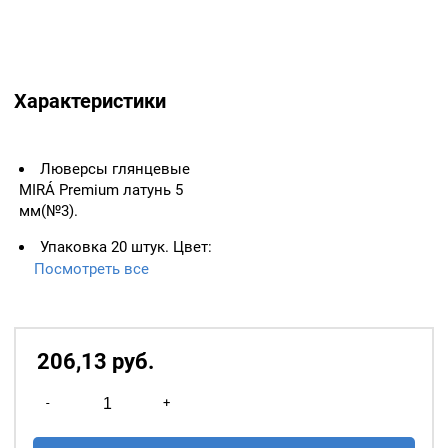
Характеристики
Люверсы глянцевые
MIRÁ Premium латунь 5
мм(№3).
Упаковка 20 штук. Цвет:
Голубой.
Посмотреть все
Цвет колечка: темный
никель. Материал: латунь.
206,13
р
уб.
Количество
-
+
товара
Люверсы