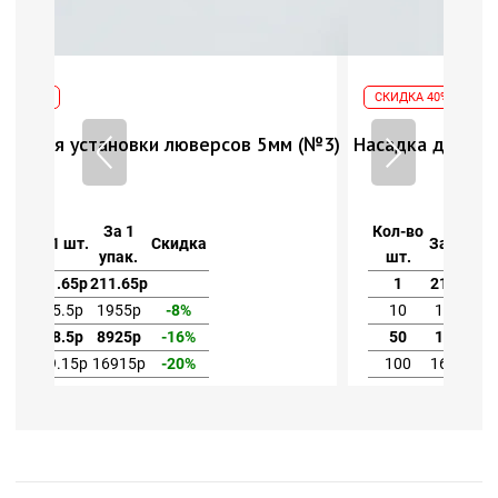
СКИДКА 40%
5мм (№3)
Насадка для установки люверсов 5мм (№3)
Кол-во
За 1
За 1 шт.
Скидка
шт.
упак.
1
211.65р
211.65р
10
195.5р
1955р
-8%
50
178.5р
8925р
-16%
100
169.15р
16915р
-20%