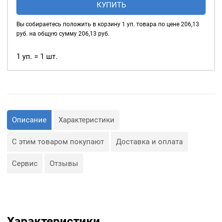
КУПИТЬ
глянцевые
5мм
Вы собираетесь положить в корзину
1
уп. товара по цене
206,13
(№3)
руб. на общую сумму
206,13
руб.
MIRÁ
Premium
1 уп. = 1 шт.
латунь,
голубой
20шт.
Описание
Характеристики
С этим товаром покупают
Доставка и оплата
Сервис
Отзывы
Характеристики