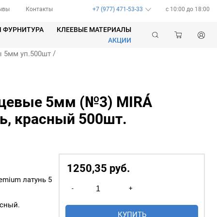
ывы
Контакты
+7 (977) 471-53-33
c 10:00 до 18:00
Я ФУРНИТУРА
КЛЕЕВЫЕ МАТЕРИАЛЫ
АКЦИИ
/
 5мм уп.500шт
цевые 5мм (№3) MIRÁ
ь, красный 500шт.
1250,35
р
уб.
emium латунь 5
Количество
-
+
товара
асный.
Люверсы
КУПИТЬ