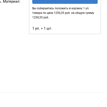
глянцевые
. Материал:
5мм
Вы собираетесь положить в корзину
1
уп.
(№3)
товара по цене
1250,35
руб. на общую сумму
MIRÁ
1250,35
руб.
Premium
1 уп. = 1 шт.
латунь,
красный
500шт.