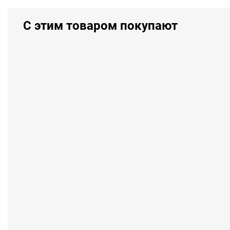
С этим товаром покупают
СКИДКА 40%
Насадка для установки люверс
(№3)
Кол-во шт.
За 1 шт.
За 1 упак.
С
1
211.65р
211.65р