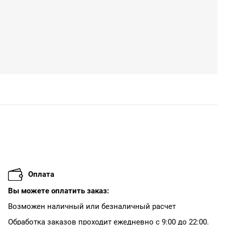
195.5р
1955р
-8%
178.5р
8925р
-16%
0
169.15р
16915р
-20%
Оплата
Вы можете оплатить заказ:
Возможен наличный или безналичный расчет
Обработка заказов проходит ежедневно с 9:00 до 22:00.