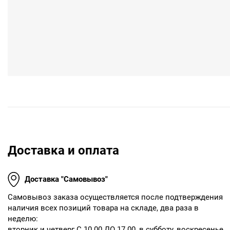
10
195.5р
1955р
50
178.5р
8925р
100
169.15р
16915р
Доставка и оплата
Доставка "Самовывоз"
Cамовывоз заказа осуществляется после подтверждения
наличия всех позиций товара на складе, два раза в
неделю:
вторник и четверг С 10.00 ДО 17.00, в субботу, воскресенье