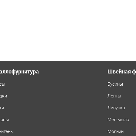
аллофурнитура
Швейная ф
сы
Бусины
дки
Ленты
ки
Липучка
ерсы
Мел-мыло
нитены
Молнии