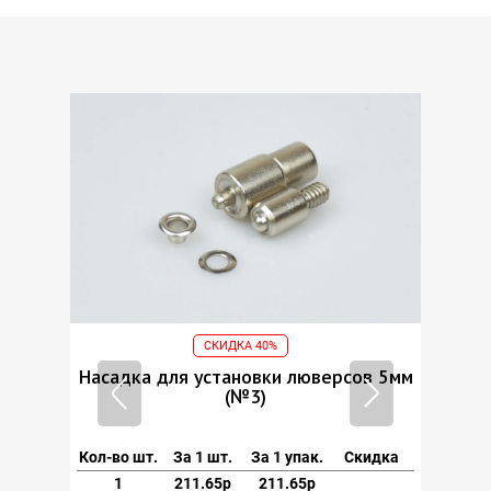
СКИДКА 40%
ов 5мм
Насадка для установки люверсов 5мм
Насад
(№3)
кидка
Кол-во шт.
За 1 шт.
За 1 упак.
Скидка
Кол-во
1
211.65р
211.65р
1