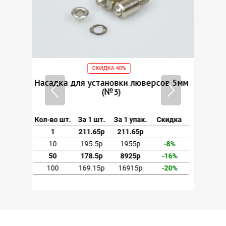
СКИДКА 40%
ов 5мм
Насадка для установки люверсов 5мм
(№3)
кидка
Кол-во шт.
За 1 шт.
За 1 упак.
Скидка
1
211.65р
211.65р
-8%
10
195.5р
1955р
-8%
-16%
50
178.5р
8925р
-16%
-20%
100
169.15р
16915р
-20%