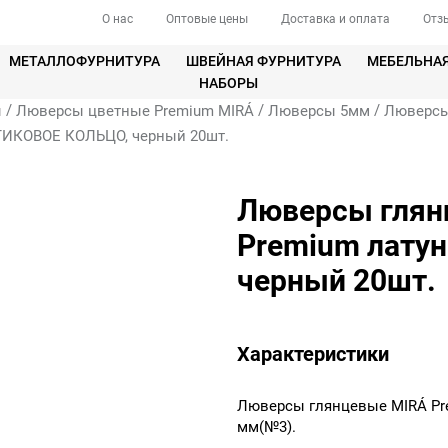
О нас
Оптовые цены
Доставка и оплата
Отз
МЕТАЛЛОФУРНИТУРА
ШВЕЙНАЯ ФУРНИТУРА
МЕБЕЛЬНА
НАБОРЫ
/
/
/
ы
Люверсы цветные Premium MIRÁ
Люверсы 5мм
Люверсы
ТИКОВОЕ КОЛЬЦО, черный 20шт.
Люверсы глян
Premium лату
черный 20шт.
Характеристики
Люверсы глянцевые MIRÁ Pr
мм(№3).