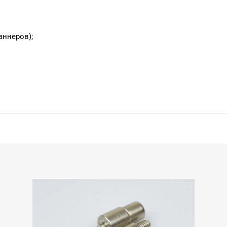
аннеров);