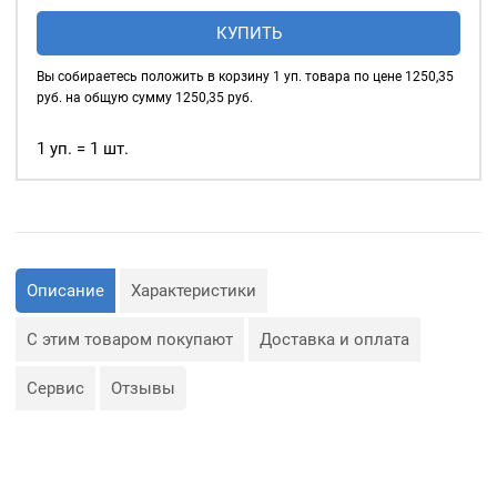
Люверсы
КУПИТЬ
глянцевые
5мм
Вы собираетесь положить в корзину
1
уп. товара по цене
1250,35
(№3)
руб. на общую сумму
1250,35
руб.
MIRÁ
Premium
1 уп. = 1 шт.
латунь,
голубой
500шт.
Описание
Характеристики
С этим товаром покупают
Доставка и оплата
Сервис
Отзывы