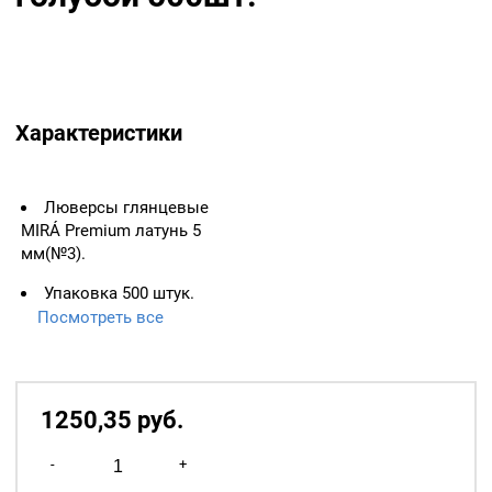
Характеристики
Люверсы глянцевые
MIRÁ Premium латунь 5
мм(№3).
Упаковка 500 штук.
Цвет: Голубой.
Посмотреть все
Цвет колечка: темный
никель. Материал: латунь.
1250,35
р
уб.
Количество
-
+
товара