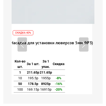
СКИДКА 40%
сов 5мм (№3)
Насадка для установки люверсов 5мм (
Кол-во
За 1
За 1 шт.
Скидка
шт.
упак.
1
211.65р
211.65р
10
195.5р
1955р
-8%
50
178.5р
8925р
-16%
100
169.15р
16915р
-20%