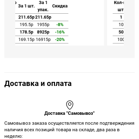
Кол-во
За 1
За 1 шт.
Скидка
шт.
упак.
1
211.65р
211.65р
10
195.5р
1955р
-8%
50
178.5р
8925р
-16%
100
169.15р
16915р
-20%
Доставка и оплата
Доставка "Самовывоз"
Cамовывоз заказа осуществляется после подтверждения
наличия всех позиций товара на складе, два раза в
неделю: