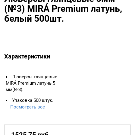
(№3) MIRÁ Premium латунь,
белый 500шт.
Характеристики
Люверсы глянцевые
MIRÁ Premium латунь 5
мм(№3).
Упаковка 500 штук.
Цвет: Белый.
Посмотреть все
Цвет колечка: никель.
Материал: латунь.
1525,75
р
уб.