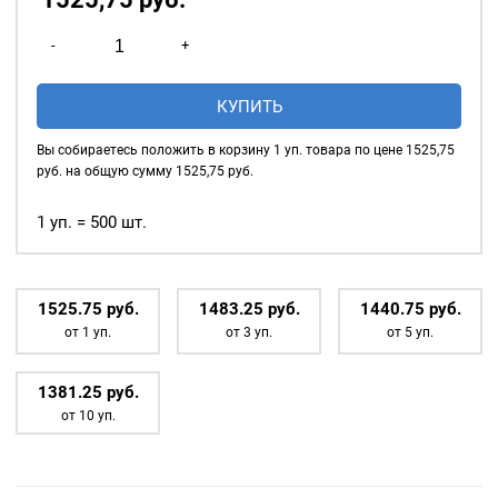
Количество
-
+
товара
Люверсы
КУПИТЬ
глянцевые
5мм
Вы собираетесь положить в корзину
1
уп. товара по цене
1525,75
(№3)
руб. на общую сумму
1525,75
руб.
MIRÁ
Premium
1 уп. = 500 шт.
латунь,
белый
500шт.
1525.75
р
уб.
1483.25
р
уб.
1440.75
р
уб.
от 1 уп.
от 3 уп.
от 5 уп.
1381.25
р
уб.
от 10 уп.