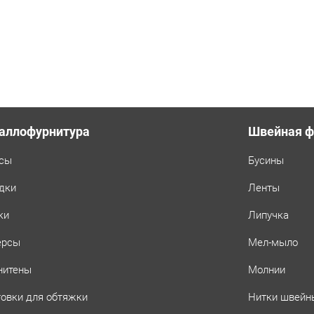
аллофурнитура
Швейная ф
сы
Бусины
дки
Ленты
ки
Липучка
ерсы
Мел-мыло
нитены
Молнии
товки для обтяжки
Нитки швейн