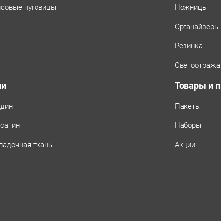
совые пуговицы
Ножницы
Органайзеры
Резинка
Светоотража
ни
Товары и 
рдин
Пакеты
-сатин
Наборы
ладочная ткань
Акции