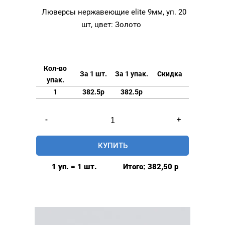
Люверсы нержавеющие elite 9мм, уп. 20
шт, цвет: Золото
Кол-во
За 1 шт.
За 1 упак.
Скидка
упак.
1
382.5р
382.5р
Количество
-
+
товара
Люверсы
КУПИТЬ
нержавеющие
elite
1 уп. = 1 шт.
Итого:
382,50
р
9мм,
уп.
20
шт,
цвет: