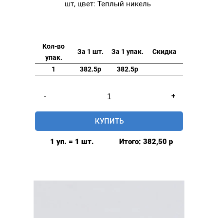
шт, цвет: Теплый никель
Кол-во
За 1 шт.
За 1 упак.
Скидка
упак.
1
382.5р
382.5р
Количество
-
+
товара
Люверсы
КУПИТЬ
нержавеющие
elite
1 уп. = 1 шт.
Итого:
382,50
р
9мм,
уп.
20
шт,
цвет:
Теплый