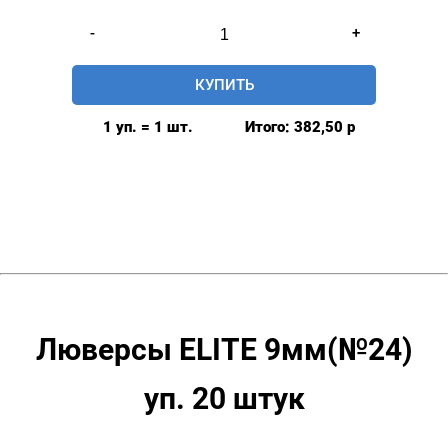
Количество
-
+
товара
Люверсы
КУПИТЬ
нержавеющие
elite
1 уп. = 1 шт.
Итого:
382,50
р
9мм,
уп.
20
шт,
БЕЗ
КОЛЬЦА,
цвет:
Теплый
никель
Люверсы ELITE 9мм(№24)
уп. 20 штук