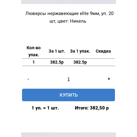
Люверсы нержавеющие elite 9мм, уп. 20
шт, цвет: Никель
Кол-во
За 1 шт.
За 1 упак.
Скидка
упак.
1
382.5р
382.5р
Количество
-
+
товара
Люверсы
КУПИТЬ
нержавеющие
elite
1 уп. = 1 шт.
Итого:
382,50
р
9мм,
уп.
20
шт,