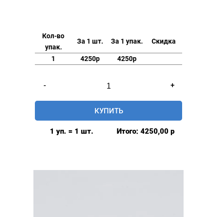
Кол-во
За 1 шт.
За 1 упак.
Скидка
упак.
1
4250р
4250р
Количество
-
+
товара
Люверсы
КУПИТЬ
нержавеющие
elite
1 уп. = 1 шт.
Итого:
4250,00
р
6мм,
уп.
500
шт,
ПЛАСТИКОВОЕ
КОЛЬЦО,
цвет: