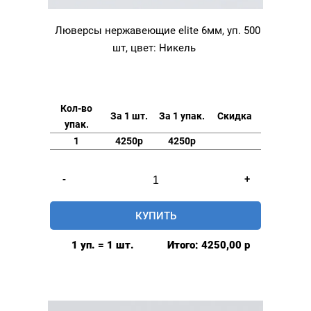
Люверсы нержавеющие elite 6мм, уп. 500
шт, цвет: Никель
Кол-во
За 1 шт.
За 1 упак.
Скидка
упак.
1
4250р
4250р
Количество
-
+
товара
Люверсы
КУПИТЬ
нержавеющие
elite
1 уп. = 1 шт.
Итого:
4250,00
р
6мм,
уп.
500
шт,