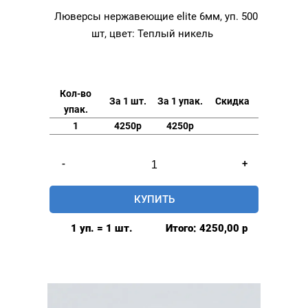
Люверсы нержавеющие elite 6мм, уп. 500
шт, цвет: Теплый никель
Кол-во
За 1 шт.
За 1 упак.
Скидка
упак.
1
4250р
4250р
Количество
-
+
товара
Люверсы
КУПИТЬ
нержавеющие
elite
1 уп. = 1 шт.
Итого:
4250,00
р
6мм,
уп.
500
шт,
цвет: