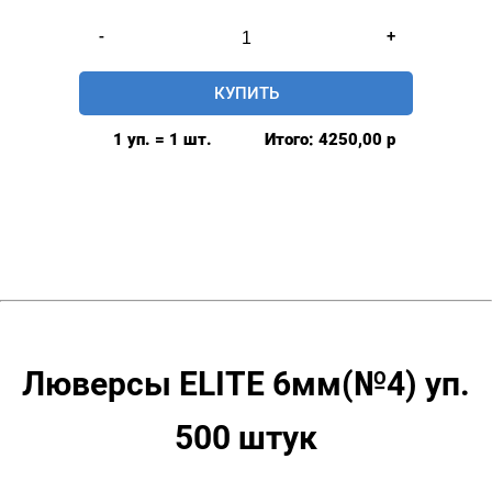
Количество
-
+
товара
Люверсы
КУПИТЬ
нержавеющие
elite
1 уп. = 1 шт.
Итого:
4250,00
р
6мм,
уп.
500
шт,
БЕЗ
КОЛЬЦА,
цвет:
Розовое
золото
Люверсы ELITE 6мм(№4) уп.
500 штук