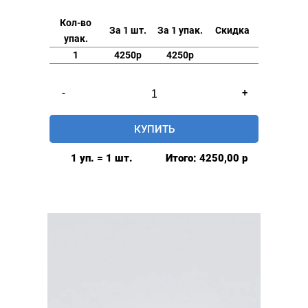
Кол-во
За 1 шт.
За 1 упак.
Скидка
упак.
1
4250р
4250р
Количество
-
+
товара
Люверсы
КУПИТЬ
нержавеющие
elite
1 уп. = 1 шт.
Итого:
4250,00
р
6мм,
уп.
500
шт,
ПЛАСТИКОВОЕ
КОЛЬЦО,
цвет:
Золото