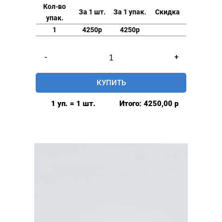
Кол-во
За 1 шт.
За 1 упак.
Скидка
упак.
1
4250р
4250р
Количество
-
+
товара
Люверсы
КУПИТЬ
нержавеющие
elite
1 уп. = 1 шт.
Итого:
4250,00
р
6мм,
уп.
500
шт,
ПЛАСТИКОВОЕ
КОЛЬЦО,
цвет:
Розовое
золото