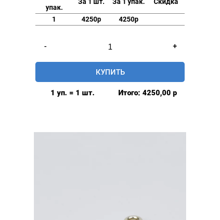
За 1 шт.
За 1 упак.
Скидка
упак.
1
4250р
4250р
Количество
-
+
товара
Люверсы
КУПИТЬ
нержавеющие
elite
1 уп. = 1 шт.
Итого:
4250,00
р
6мм,
уп.
500
шт,
БЕЗ
КОЛЬЦА,
цвет:
Никель