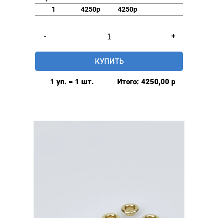
1
4250р
4250р
Количество
-
+
товара
Люверсы
КУПИТЬ
нержавеющие
elite
1 уп. = 1 шт.
Итого:
4250,00
р
6мм,
уп.
500
шт,
БЕЗ
КОЛЬЦА,
цвет:
Теплый
никель