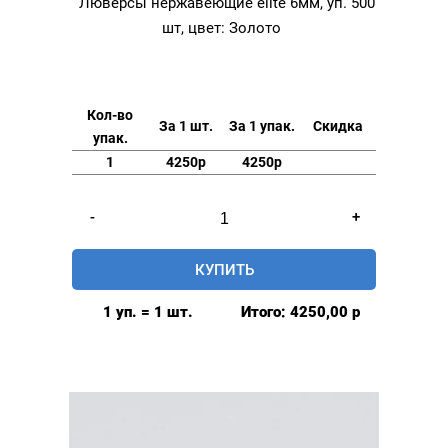
Люверсы нержавеющие elite 6мм, уп. 500
шт, цвет: Золото
Кол-во
За 1 шт.
За 1 упак.
Скидка
упак.
1
4250р
4250р
Количество
-
+
товара
Люверсы
КУПИТЬ
нержавеющие
elite
1 уп. = 1 шт.
Итого:
4250,00
р
6мм,
уп.
500
шт,
цвет:
Золото