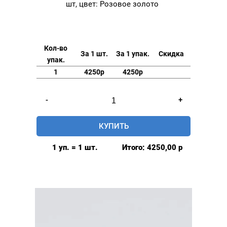
шт, цвет: Розовое золото
Кол-во
За 1 шт.
За 1 упак.
Скидка
упак.
1
4250р
4250р
Количество
-
+
товара
Люверсы
КУПИТЬ
нержавеющие
elite
1 уп. = 1 шт.
Итого:
4250,00
р
6мм,
уп.
500
шт,
цвет:
Розовое