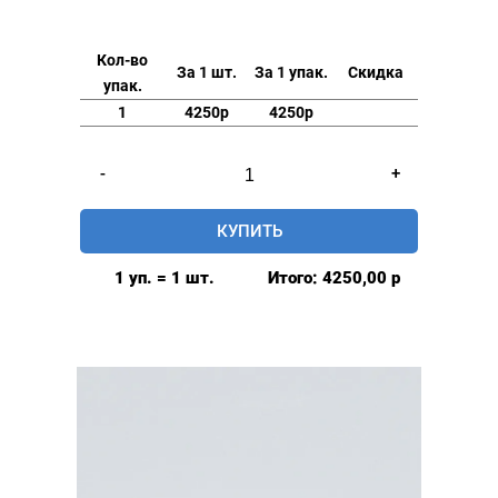
Кол-во
За 1 шт.
За 1 упак.
Скидка
упак.
1
4250р
4250р
Количество
-
+
товара
Люверсы
КУПИТЬ
нержавеющие
elite
1 уп. = 1 шт.
Итого:
4250,00
р
6мм,
уп.
500
шт,
ПЛАСТИКОВОЕ
КОЛЬЦО,
цвет:
Теплый