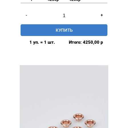
Количество
-
+
товара
Люверсы
КУПИТЬ
нержавеющие
elite
1 уп. = 1 шт.
Итого:
4250,00
р
6мм,
уп.
500
шт,
БЕЗ
КОЛЬЦА,
цвет:
Золото