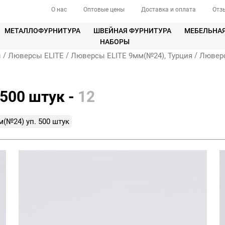
О нас
Оптовые цены
Доставка и оплата
Отз
МЕТАЛЛОФУРНИТУРА
ШВЕЙНАЯ ФУРНИТУРА
МЕБЕЛЬНА
НАБОРЫ
/
/
/
ы
Люверсы ELITE
Люверсы ELITE 9мм(№24), Турция
Люверс
500 штук -
12
(№24) уп. 500 штук