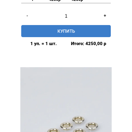
Количество
-
+
товара
Люверсы
КУПИТЬ
нержавеющие
elite
1 уп. = 1 шт.
Итого:
4250,00
р
8мм,
уп.
500
шт,
БЕЗ
КОЛЬЦА,
цвет:
Розовое
золото