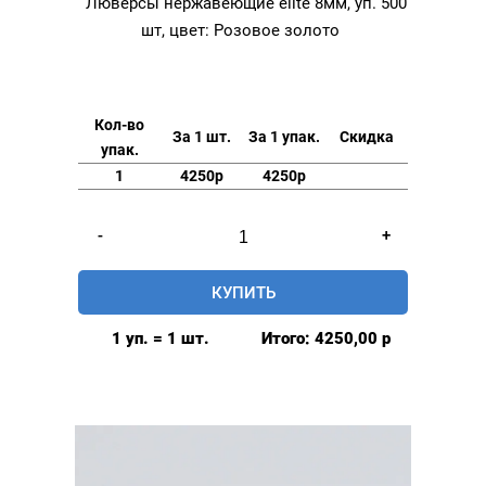
Люверсы нержавеющие elite 8мм, уп. 500
шт, цвет: Розовое золото
Кол-во
За 1 шт.
За 1 упак.
Скидка
упак.
1
4250р
4250р
Количество
-
+
товара
Люверсы
КУПИТЬ
нержавеющие
elite
1 уп. = 1 шт.
Итого:
4250,00
р
8мм,
уп.
500
шт,
цвет:
Розовое