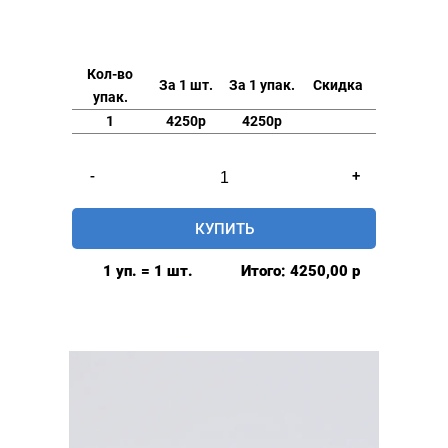
Кол-во
За 1 шт.
За 1 упак.
Скидка
упак.
1
4250р
4250р
Количество
-
+
товара
Люверсы
КУПИТЬ
нержавеющие
elite
1 уп. = 1 шт.
Итого:
4250,00
р
8мм,
уп.
500
шт,
ПЛАСТИКОВОЕ
КОЛЬЦО,
цвет: