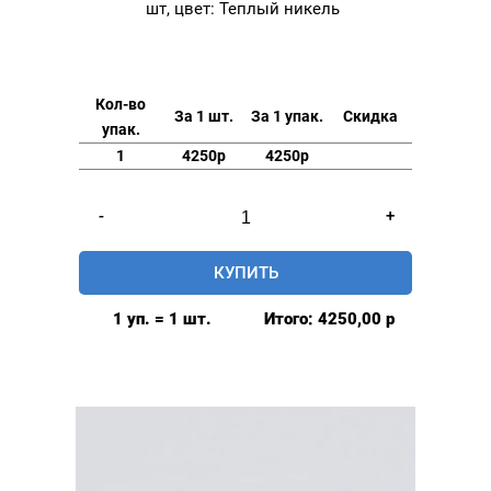
шт, цвет: Теплый никель
Кол-во
За 1 шт.
За 1 упак.
Скидка
упак.
1
4250р
4250р
Количество
-
+
товара
Люверсы
КУПИТЬ
нержавеющие
elite
1 уп. = 1 шт.
Итого:
4250,00
р
8мм,
уп.
500
шт,
цвет:
Теплый