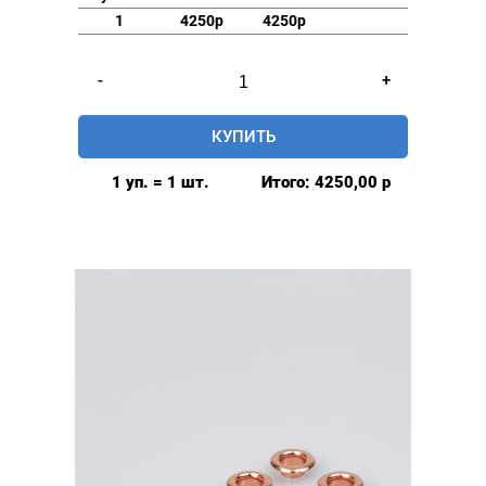
1
4250р
4250р
Количество
-
+
товара
Люверсы
КУПИТЬ
нержавеющие
elite
1 уп. = 1 шт.
Итого:
4250,00
р
8мм,
уп.
500
шт,
БЕЗ
КОЛЬЦА,
цвет:
Золото