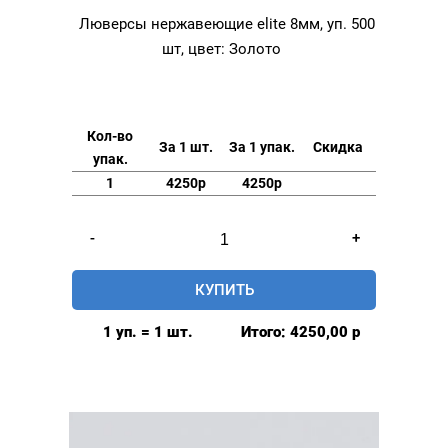
Люверсы нержавеющие elite 8мм, уп. 500
шт, цвет: Золото
Кол-во
За 1 шт.
За 1 упак.
Скидка
упак.
1
4250р
4250р
Количество
-
+
товара
Люверсы
КУПИТЬ
нержавеющие
elite
1 уп. = 1 шт.
Итого:
4250,00
р
8мм,
уп.
500
шт,
цвет: