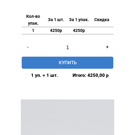
Кол-во
За 1 шт.
За 1 упак.
Скидка
упак.
1
4250р
4250р
Количество
-
+
товара
Люверсы
КУПИТЬ
нержавеющие
elite
1 уп. = 1 шт.
Итого:
4250,00
р
8мм,
уп.
500
шт,
ПЛАСТИКОВОЕ
КОЛЬЦО,
цвет:
Золото