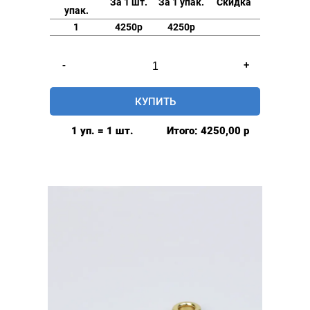
За 1 шт.
За 1 упак.
Скидка
упак.
1
4250р
4250р
Количество
-
+
товара
Люверсы
КУПИТЬ
нержавеющие
elite
1 уп. = 1 шт.
Итого:
4250,00
р
8мм,
уп.
500
шт,
БЕЗ
КОЛЬЦА,
цвет:
Никель