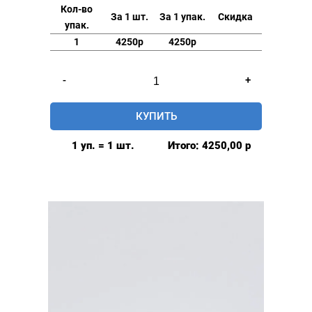
Кол-во
За 1 шт.
За 1 упак.
Скидка
упак.
1
4250р
4250р
Количество
-
+
товара
Люверсы
КУПИТЬ
нержавеющие
elite
1 уп. = 1 шт.
Итого:
4250,00
р
8мм,
уп.
500
шт,
ПЛАСТИКОВОЕ
КОЛЬЦО,
цвет:
Теплый
никель