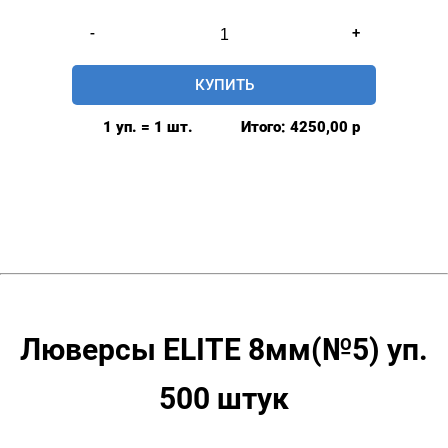
Количество
-
+
товара
Люверсы
КУПИТЬ
нержавеющие
elite
1 уп. = 1 шт.
Итого:
4250,00
р
8мм,
уп.
500
шт,
БЕЗ
КОЛЬЦА,
цвет:
Теплый
никель
Люверсы ELITE 8мм(№5) уп.
500 штук