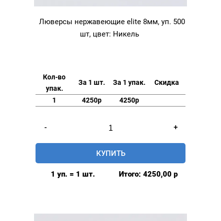
Люверсы нержавеющие elite 8мм, уп. 500
шт, цвет: Никель
Кол-во
За 1 шт.
За 1 упак.
Скидка
упак.
1
4250р
4250р
Количество
-
+
товара
Люверсы
КУПИТЬ
нержавеющие
elite
1 уп. = 1 шт.
Итого:
4250,00
р
8мм,
уп.
500
шт,