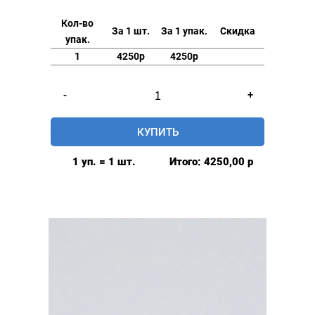
Кол-во
За 1 шт.
За 1 упак.
Скидка
упак.
1
4250р
4250р
Количество
-
+
товара
Люверсы
КУПИТЬ
нержавеющие
elite
1 уп. = 1 шт.
Итого:
4250,00
р
8мм,
уп.
500
шт,
ПЛАСТИКОВОЕ
КОЛЬЦО,
цвет:
Розовое
золото