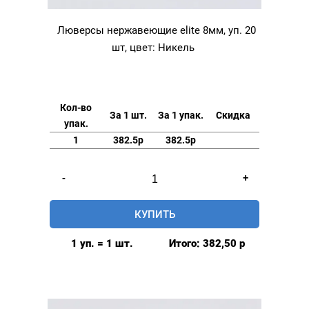
Люверсы нержавеющие elite 8мм, уп. 20
шт, цвет: Никель
Кол-во
За 1 шт.
За 1 упак.
Скидка
упак.
1
382.5р
382.5р
Количество
-
+
товара
Люверсы
КУПИТЬ
нержавеющие
elite
1 уп. = 1 шт.
Итого:
382,50
р
8мм,
уп.
20
шт,