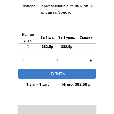
Люверсы нержавеющие elite 8мм, уп. 20
шт, цвет: Золото
Кол-во
За 1 шт.
За 1 упак.
Скидка
упак.
1
382.5р
382.5р
Количество
-
+
товара
Люверсы
КУПИТЬ
нержавеющие
elite
1 уп. = 1 шт.
Итого:
382,50
р
8мм,
уп.
20
шт,
цвет: