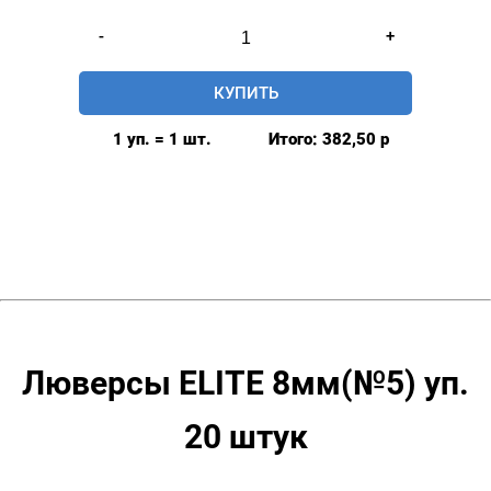
Количество
-
+
товара
Люверсы
КУПИТЬ
нержавеющие
elite
1 уп. = 1 шт.
Итого:
382,50
р
8мм,
уп.
20
шт,
БЕЗ
КОЛЬЦА,
цвет:
Теплый
никель
Люверсы ELITE 8мм(№5) уп.
20 штук