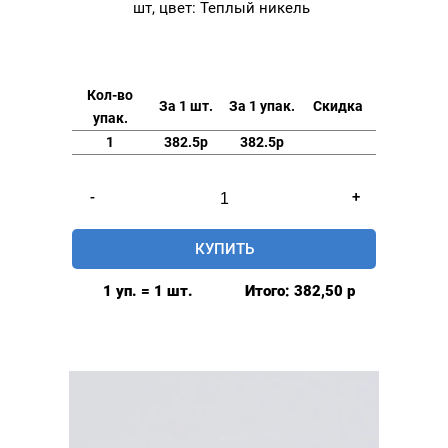
шт, цвет: Теплый никель
Кол-во
За 1 шт.
За 1 упак.
Скидка
упак.
1
382.5р
382.5р
Количество
-
+
товара
Люверсы
КУПИТЬ
нержавеющие
elite
1 уп. = 1 шт.
Итого:
382,50
р
8мм,
уп.
20
шт,
цвет:
Теплый