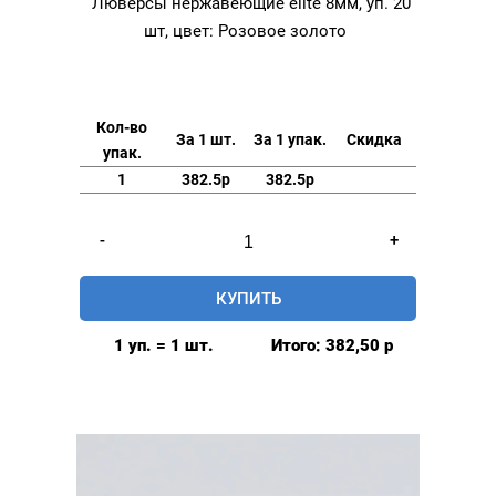
Люверсы нержавеющие elite 8мм, уп. 20
шт, цвет: Розовое золото
Кол-во
За 1 шт.
За 1 упак.
Скидка
упак.
1
382.5р
382.5р
Количество
-
+
товара
Люверсы
КУПИТЬ
нержавеющие
elite
1 уп. = 1 шт.
Итого:
382,50
р
8мм,
уп.
20
шт,
цвет:
Розовое