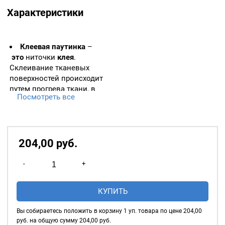
Характеристики
Клеевая
паутинка
–
это
ниточки
клея
.
Склеивание тканевых
поверхностей происходит
путем прогрева ткани, в
Посмотреть все
результате
чего
клеевые
ниточки,
расплавляясь, проникают в
структуру полотна и
склеивают его между
204,00
р
уб.
собой.
Количество
-
+
товара
Паутинка
В рулоне 100м
КУПИТЬ
клеевая,
15мм,цвет:
Вы собираетесь положить в корзину
1
уп. товара по цене
204,00
Белый
руб. на общую сумму
204,00
руб.